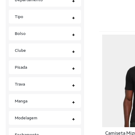
+
Regatas
Tipo
+
Shorts
Tops
Bolso
+
Tênis
Clube
+
Tênis Performance
Pisada
+
Trava
+
Manga
+
Modelagem
+
Camiseta Miz
Fechamento