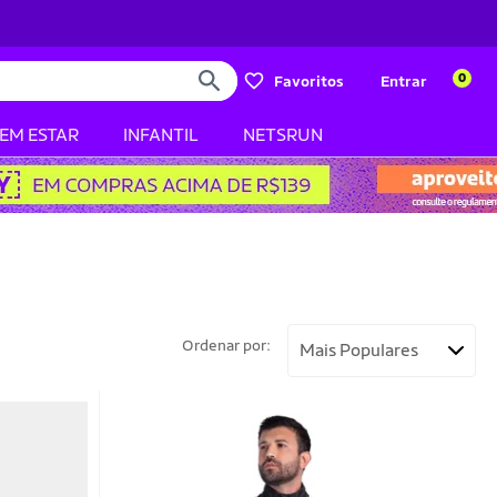
0
Favoritos
Entrar
BEM ESTAR
INFANTIL
NETSRUN
Ordenar por: