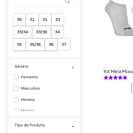
30
31
32
33
33/34
33/38
34
35
35/36
36
37
37/38
38
39
Gênero
-
39/40
39/44
40
Kit Meia Mizun
Feminino
41
42
43
44
Masculino
EG
EGG
G
G4
Menina
G6
GG
M
P
Menino
Único
Tipo de Produto
-