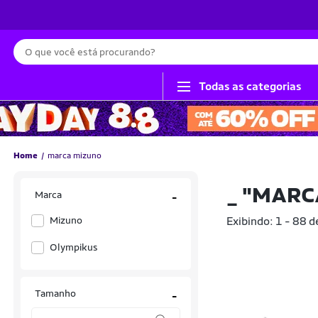
Busca
Todas as categorias
Home
marca mizuno
_
"MARC
Marca
-
Mizuno
Exibindo: 1 - 88 d
Olympikus
Tamanho
-