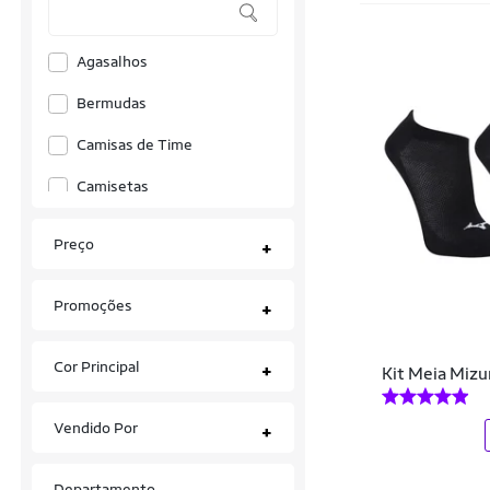
Agasalhos
Bermudas
Camisas de Time
Camisetas
Chinelos
Preço
+
Chuteiras
Promoções
+
Cuecas
Jaquetas e Casacos
Cor Principal
+
Kit Meia Mizun
Kits
Vendido Por
+
Meias
Mochilas
Departamento