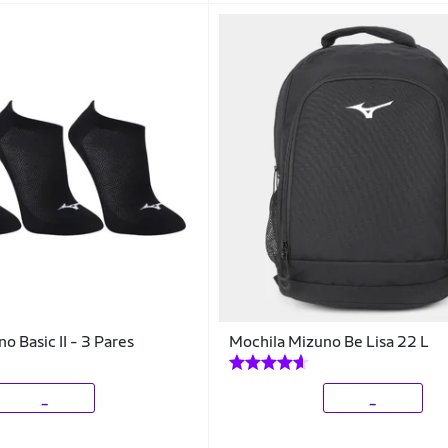
o Basic II - 3 Pares
Mochila Mizuno Be Lisa 22 L
_
_