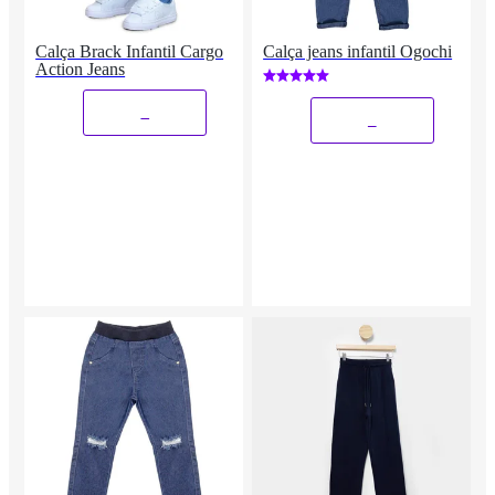
Calça Brack Infantil Cargo
Calça jeans infantil Ogochi
Action Jeans
_
_