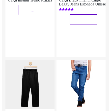
Calça Infantil Treino Adidas
Calça Brack Infantil Cargo
Baggy Jeans Estonada Unissex
_
_