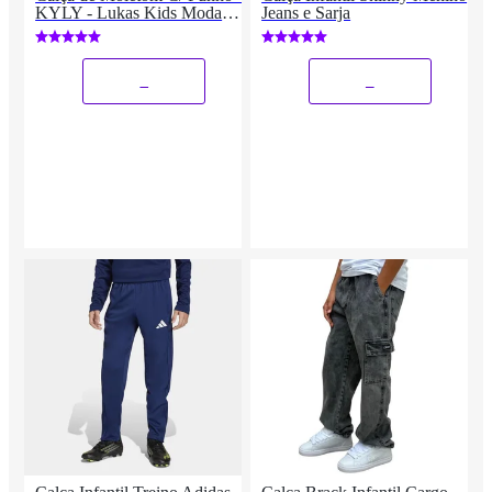
KYLY - Lukas Kids Moda
Jeans e Sarja
infantil
_
_