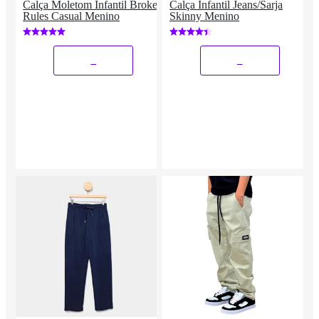
Calça Moletom Infantil Broken
Calça Infantil Jeans/Sarja
Rules Casual Menino
Skinny Menino
_
_