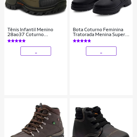
Tênis Infantil Menino
Bota Coturno Feminina
28ao37 Coturno
Tratorada Menina Super
Adventure 11.149j
Conforto Cano Médio
Preta
_
_