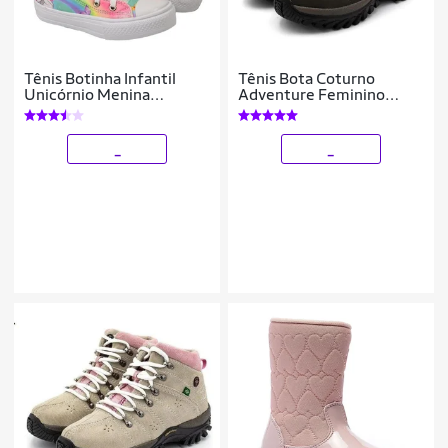
Tênis Botinha Infantil
Tênis Bota Coturno
Unicórnio Menina
Adventure Feminino
Feminino Cano Alto Club
Infantil
Magia
_
_