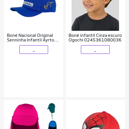
Boné Nacional Original
Boné infantil Cinza escuro
Senninha Infantil Ayrton
Ogochi 0245361080036
Senna
_
_