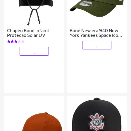
Chapéu Boné Infantil
Boné New era 940 New
Protecao Solar UV
York Yankees Space Icon
Verde Infantil
_
_