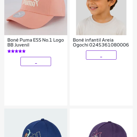
Boné Puma ESS No.1 Logo
Boné infantil Areia
BB Juvenil
Ogochi 0245361080006
_
_