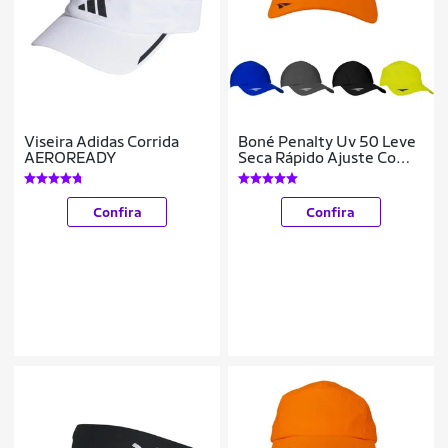
Viseira Adidas Corrida
Boné Penalty Uv 50 Leve
AEROREADY
Seca Rápido Ajuste Com
Regulável
COR:;TAMANHO:ÚNICO;GÊN
Confira
Confira