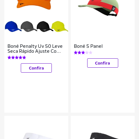
Boné Penalty Uv 50 Leve
Boné 5 Panel
Seca Rápido Ajuste Com
Regulável
COR:;TAMANHO:ÚNICO;GÊNERO:UNISSEX
Confira
Confira