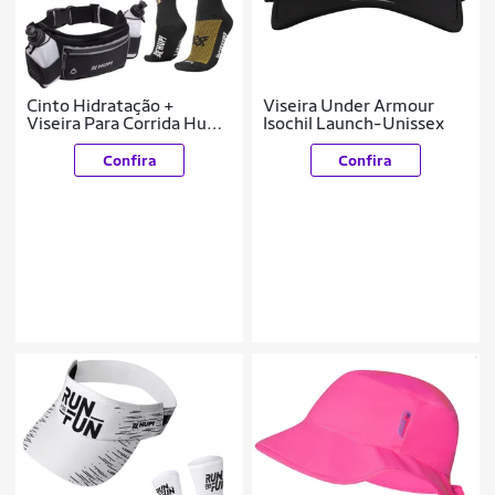
Cinto Hidratação +
Viseira Under Armour
Viseira Para Corrida Hupi
Isochil Launch-Unissex
+ Meia Running Esportes
Run Colors Preta
Confira
Confira