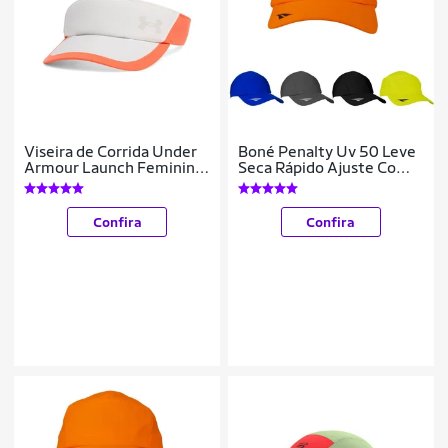
Viseira de Corrida Under
Boné Penalty Uv 50 Leve
Armour Launch Feminina
Seca Rápido Ajuste Com
U Bege
Regulável
COR:;TAMANHO:ÚNICO;GÊN
Confira
Confira