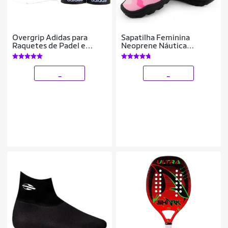
Overgrip Adidas para
Sapatilha Feminina
Raquetes de Padel e
Neoprene Náutica
Beach Tennis Pack com
Aquática Bono
03 Unidades - Branco
Impermeável Trilha
Cachoeira Beach Tennis
_
_