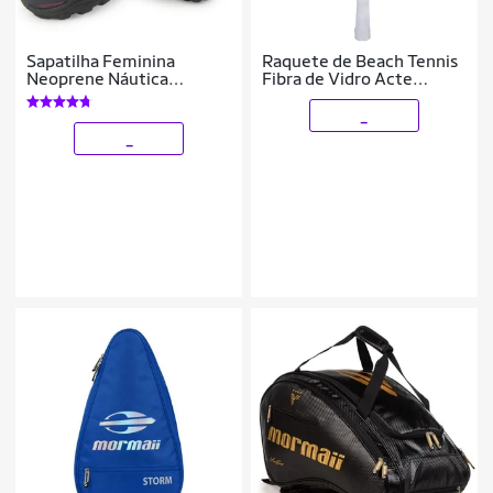
Sapatilha Feminina
Raquete de Beach Tennis
Neoprene Náutica
Fibra de Vidro Acte
Aquática Bono
BT590
Impermeável Trilha
_
Cachoeira Beach Tennis
_