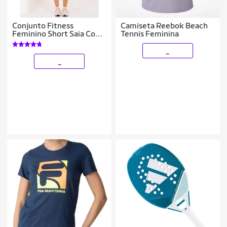
Conjunto Fitness
Camiseta Reebok Beach
Feminino Short Saia Com
Tennis Feminina
Bolso + Top Cropped
Treino Beach Tennis
_
Academia The Start
_