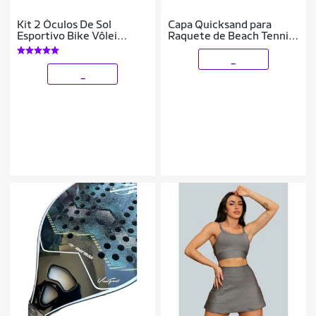
Kit 2 Óculos De Sol
Capa Quicksand para
Esportivo Bike Vôlei
Raquete de Beach Tennis
Pesca Corrida Caminhada
Azul e Vermelha e Branca
Beach Tennis Triatlo
_
Proteção UV400
_