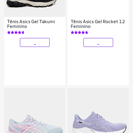
Tênis Asics Gel Takumi
Tênis Asics Gel Rocket 12
Feminino
Feminino
_
_