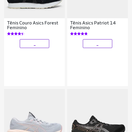
Tênis Couro Asics Forest
Tênis Asics Patriot 14
Feminino
Feminino
_
_