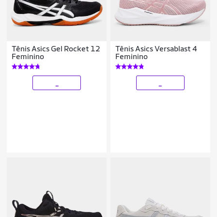
Tênis Asics Gel Rocket 12
Tênis Asics Versablast 4
Feminino
Feminino
_
_