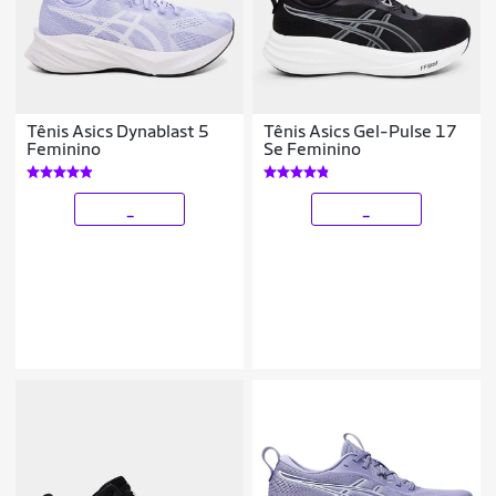
Tênis Asics Dynablast 5
Tênis Asics Gel-Pulse 17
Feminino
Se Feminino
_
_