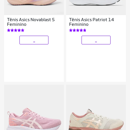
Tênis Asics Novablast 5
Tênis Asics Patriot 14
Feminino
Feminino
_
_