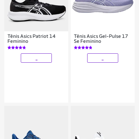
Tênis Asics Patriot 14
Tênis Asics Gel-Pulse 17
Feminino
Se Feminino
_
_