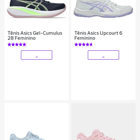
Tênis Asics Gel-Cumulus
Tênis Asics Upcourt 6
28 Feminino
Feminino
_
_