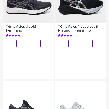
Tênis Asics Ugoki
Tênis Asics Novablast 5
Feminino
Platinum Feminino
_
_