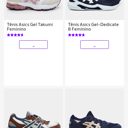
Tênis Asics Gel Takumi
Tênis Asics Gel-Dedicate
Feminino
8 Feminino
_
_