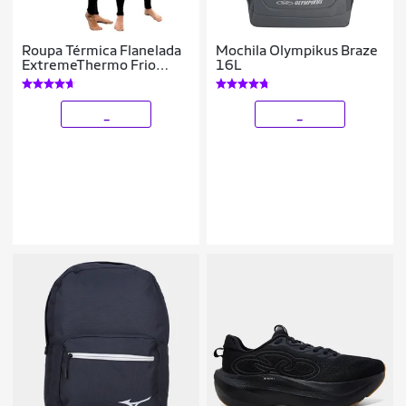
Roupa Térmica Flanelada
Mochila Olympikus Braze
ExtremeThermo Frio
16L
Intenso Calça + Blusa Gola
Baixa Unissex
_
_