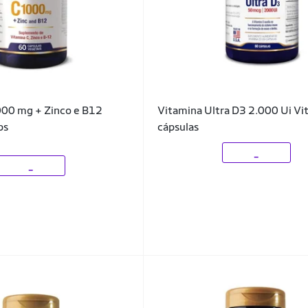
000 mg + Zinco e B12
Vitamina Ultra D3 2.000 Ui Vi
ps
cápsulas
_
_