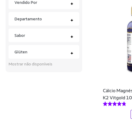
Vendido Por
+
Ômega e Ácidos Graxos
Departamento
+
Sabor
+
Glúten
+
Mostrar não disponíveis
Cálcio Magnés
K2 Vitgold 1