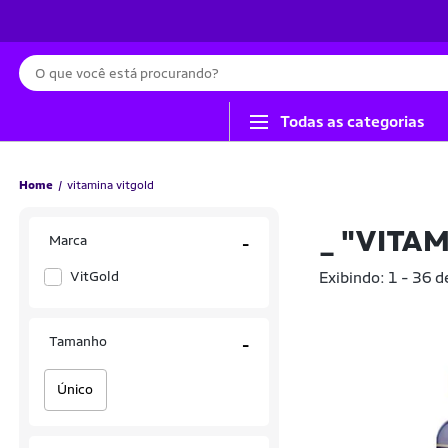
Busca
Todas as categorias
Home
vitamina vitgold
_
"VITAM
Marca
-
VitGold
Exibindo: 1 - 36 d
Tamanho
-
Único