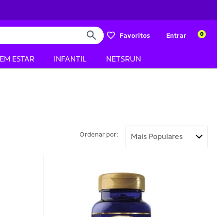
0
Favoritos
Entrar
BEM ESTAR
INFANTIL
NETSRUN
Ordenar por: