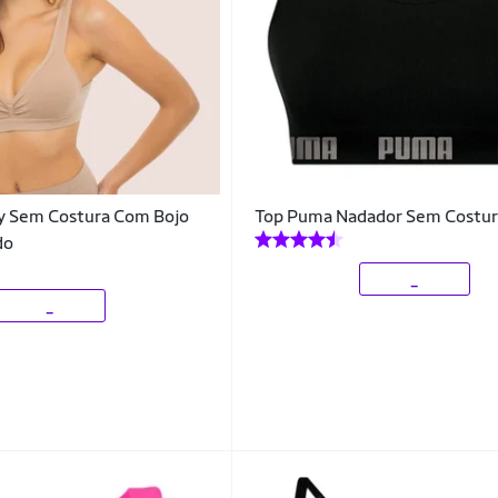
ly Sem Costura Com Bojo
Top Puma Nadador Sem Costu
do
_
_