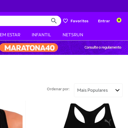
0
Favoritos
Entrar
BEM ESTAR
INFANTIL
NETSRUN
Ordenar por: