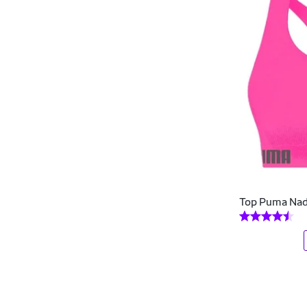
DI PAULA
DIALOGO
Diluxo
Dipaula
DoCORPO
Dominio De Mulher Lingerie
Donna Carioca
Top Puma Nad
Donna Martins
Dril
Drisheer
Drop Shot