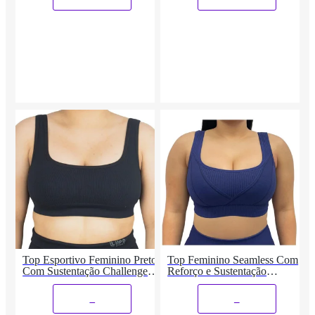
Top Esportivo Feminino Preto
Top Feminino Seamless Com
Com Sustentação Challenge
Reforço e Sustentação
Para Treino
Esportivo
_
_