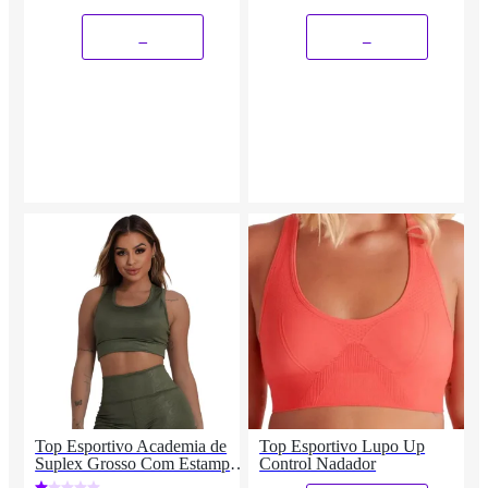
Yoga Pilates 702
Cor:;Tamanho:M;Gênero:Femini
_
_
Top Esportivo Academia de
Top Esportivo Lupo Up
Suplex Grosso Com Estampa
Control Nadador
em Relevo 3D