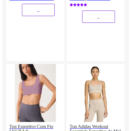
_
_
Top Esportivo Com Fio
Top Adidas Workout