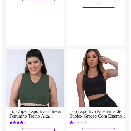
_
Top Ziper Esportivo Fitness
Top Esportivo Academia de
Feminino Treino Alta
Suplex Grosso Com Estampa
Sustentação
em Relevo 3D