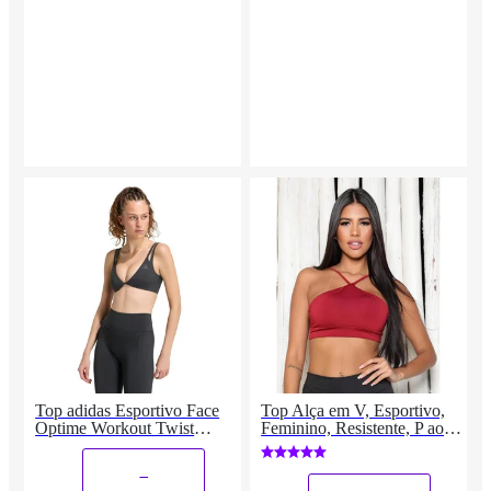
Top adidas Esportivo Face
Top Alça em V, Esportivo,
Optime Workout Twist
Feminino, Resistente, P ao
Feminino
GG, Versátil.
_