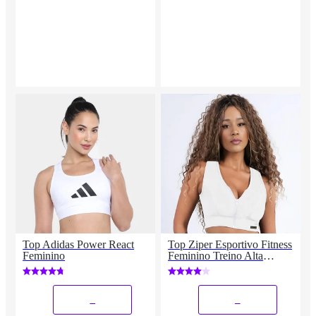
Top Adidas Power React
Top Ziper Esportivo Fitness
Feminino
Feminino Treino Alta
Sustentação
_
_