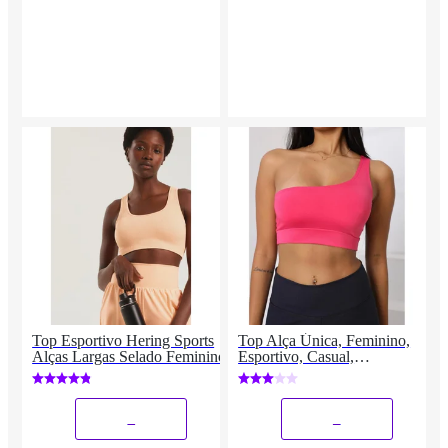
Top Esportivo Hering Sports
Top Alça Única, Feminino,
Alças Largas Selado Feminino
Esportivo, Casual,
Assimétrico, Treino,
Academia, Confortável.
_
_