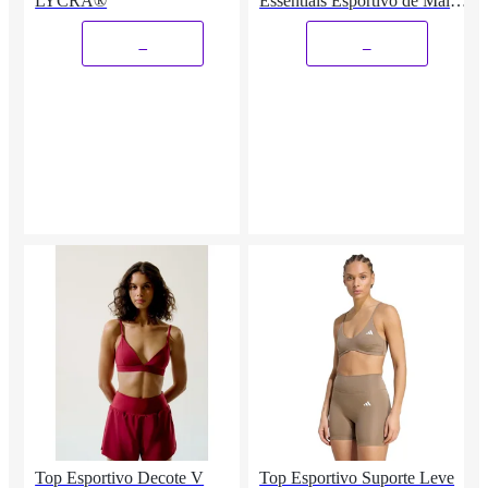
LYCRA®
Essentials Esportivo de Malha
Feminino
_
_
Top Esportivo Decote V
Top Esportivo Suporte Leve