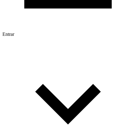
Entrar