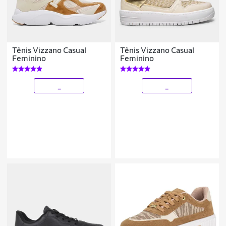
Tênis Vizzano Casual
Tênis Vizzano Casual
Feminino
Feminino
_
_