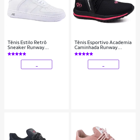
Tênis Estilo Retrô
Tênis Esportivo Academia
Sneaker Runway
Caminhada Runway
Sportwear Feminino
Running Feminino
_
_