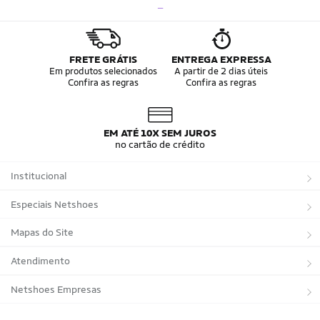
_
Tênis de Corrida
Tênis de Corrida Feminino
Tênis de Corrida Masculino
Camisa Seleção Brasileira
Camisa do Brasil
Bola da Copa
Mini Bola da Copa
Copa 2026
FRETE GRÁTIS
ENTREGA EXPRESSA
Álbum da Copa
Boné do Brasil
Em produtos selecionados
A partir de 2 dias úteis
Confira as regras
Confira as regras
Bandeira do Brasil
Moletom Seleção Brasileira
Conjunto do Brasil
Camisa do Brasil Amarela
Camisa do Brasil Azul
Camisa do Brasil Feminina
Camisa do Brasil Infantil
Camisas Adidas Seleções Home
EM ATÉ 10X SEM JUROS
Camisas Adidas Seleções Away
Bola Trionda Campo
no cartão de crédito
Bola Trionda Futsal
Bola Trionda Society
Bola Trionda Competition
Bola Trionda League
Institucional
Bola Trionda Training
Bola Trionda Club
Bola Trionda Beach Soccer
Sobre a Netshoes
Especiais Netshoes
Política de Privacidade
Suplementos
Mapas do Site
Programa de Afiliados
Corrida
Marcas
Atendimento
Regulamentos
Bicicletas
Tipos de Produtos
Trocas e devoluções
Netshoes Empresas
Relatórios
Futebol
Departamentos
Entregas
Marketplace Netshoes