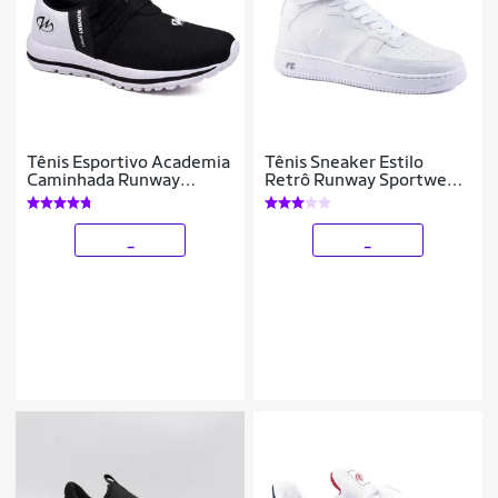
Tênis Esportivo Academia
Tênis Sneaker Estilo
Caminhada Runway
Retrô Runway Sportwear
Running Feminino
Feminino
_
_