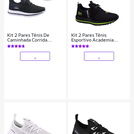
Kit 2 Pares Tênis De
Kit 2 Pares Tênis
Caminhada Corrida
Esportivo Academia
Runway Soft Feminino
Runway Running
Feminino
_
_