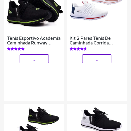
Tênis Esportivo Academia
Kit 2 Pares Tênis De
Caminhada Runway
Caminhada Corrida
Running Feminino
Runway Soft Feminino
_
_