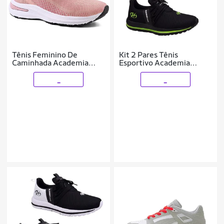
Tênis Feminino De
Kit 2 Pares Tênis
Caminhada Academia
Esportivo Academia
Corrida Runway Energy
Runway Running
Feminino
_
_