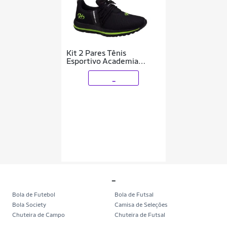
Kit 2 Pares Tênis
Esportivo Academia
Runway Running
Feminino
_
_
Bola de Futebol
Bola de Futsal
Bola Society
Camisa de Seleções
Chuteira de Campo
Chuteira de Futsal
Chuteira Society
Chuteiras