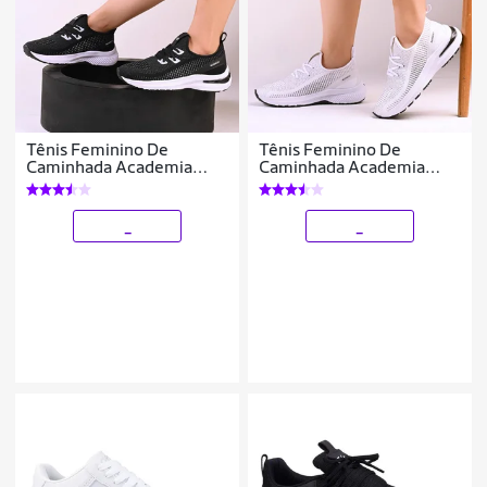
Tênis Feminino De
Tênis Feminino De
Caminhada Academia
Caminhada Academia
Corrida Runway Energy
Corrida Runway Energy
_
_