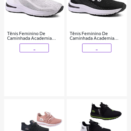
Tênis Feminino De
Tênis Feminino De
Caminhada Academia
Caminhada Academia
Corrida Runway Energy
Corrida Runway Energy
_
_