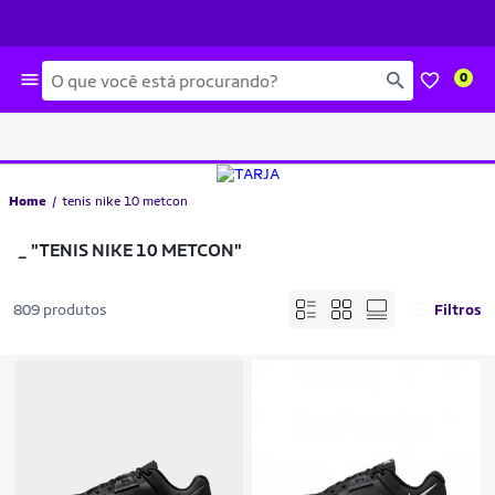
O
0
que
você
est
procurando?
Home
tenis nike 10 metcon
_
"TENIS NIKE 10 METCON"
809 produtos
Filtros