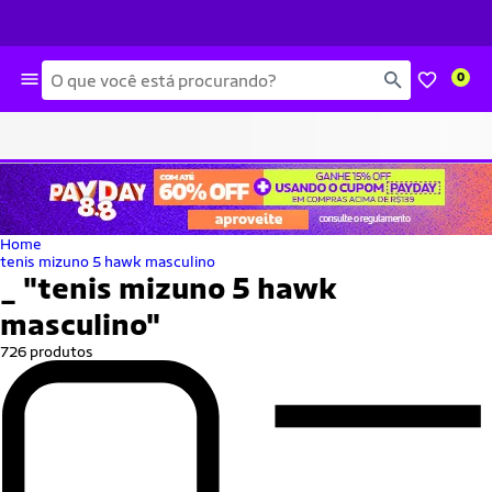
Busca
0
Home
tenis mizuno 5 hawk masculino
_
"tenis mizuno 5 hawk
masculino"
726 produtos