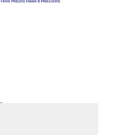
Tênis Mizuno Hawk 6 Masculino
_