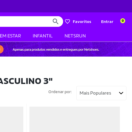
0
Favoritos
Entrar
BEM ESTAR
INFANTIL
NETSRUN
ASCULINO 3"
Ordenar por: