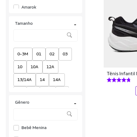
Amarok
Annabê Calçados
Tamanho
-
Aramis
ARS
Ascension
0-3M
01
02
03
Asics
10
10A
12A
Tênis Infanti
Avura
13/14A
14
14A
Ayam Sports
15
16
16A
17
Bad Boy
Gênero
-
17/18
18
18A
19
Batatinha
19/20
1A
20
Beanna Calçados
Bebê Menina
20/21
21
21-22
Bertelli