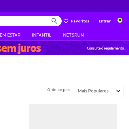
0
Favoritos
Entrar
BEM ESTAR
INFANTIL
NETSRUN
Ordenar por: