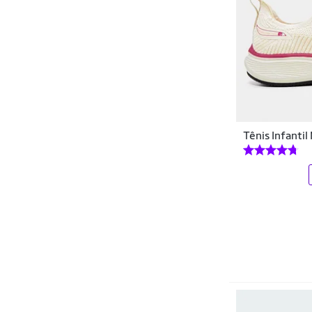
Gatatuya
Gibbon Slacklines
Gibizinho
GLK
Gmm Shoes
Tênis Infantil
GONEW
Goofy
Grendene
Grendene Kids
Guid's Baby
HAPPY
Head