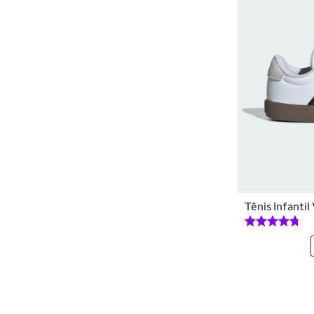
Hering
HOMEM ARANHA
Impacto
Ipanema
Itweens
Jet Kids
Joma
Tênis Infantil
Jump Happy
Kamylus
Kappa
Kely & Kety