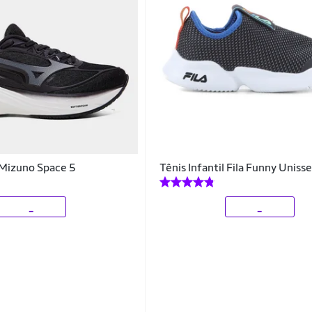
l Mizuno Space 5
Tênis Infantil Fila Funny Uniss
_
_