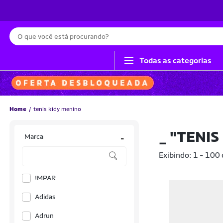
Busca
Todas as categorias
Home
tenis kidy menino
_
"TENIS
Marca
-
Exibindo: 1 - 100
!MPAR
Adidas
Adrun