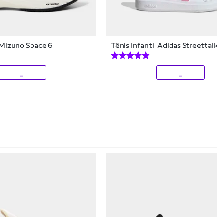
l Mizuno Space 6
Tênis Infantil Adidas Streettal
_
_