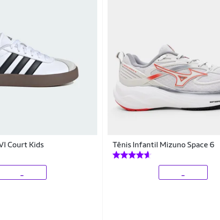
 Vl Court Kids
Tênis Infantil Mizuno Space 6
_
_