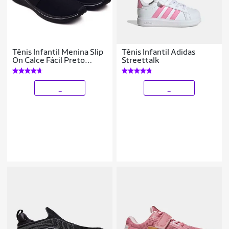
Tênis Infantil Menina Slip
Tênis Infantil Adidas
On Calce Fácil Preto
Streettalk
Confort Esporte sem
Cadarço Feminino
_
_