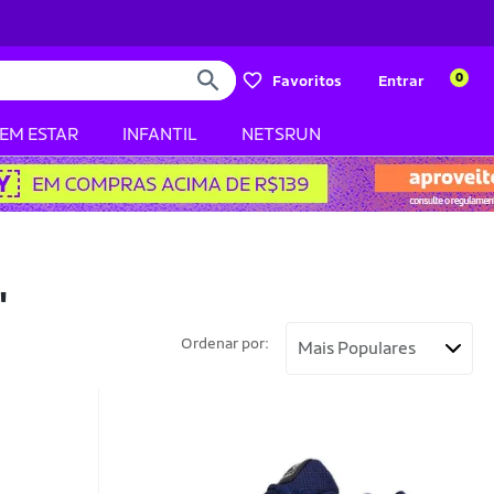
0
Favoritos
Entrar
BEM ESTAR
INFANTIL
NETSRUN
"
Ordenar por: