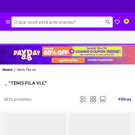
Busca
0
Home
tenis fila vlc
_
"TENIS FILA VLC"
2571 produtos
Filtros