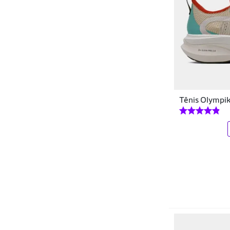
Gold Sports
Head
Hering
Hocks
Hoka
Tênis Olympik
HOKA ONE ONE
Industrie
Inni
Inni Sports
Joola
K-Swiss
Keny