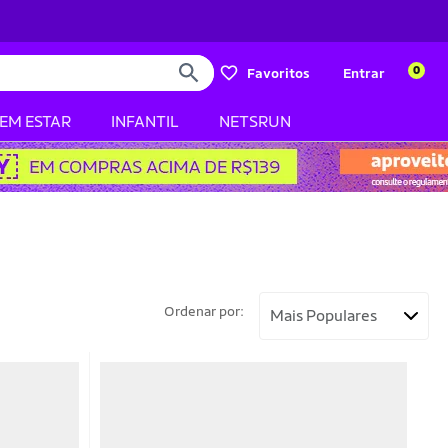
0
Favoritos
Entrar
BEM ESTAR
INFANTIL
NETSRUN
Ordenar por: