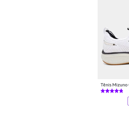
Kidy
Klin
Klopf
Kolosh
Lacoste
Leader
Lequipo
Tênis Mizuno 
Limpa Tênis
LiveUp
LIVEUP SPORTS
Lorben