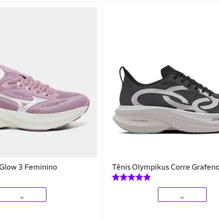
 Glow 3 Feminino
Tênis Olympikus Corre Grafen
_
_