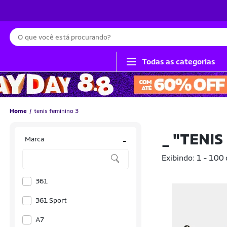
Busca
Todas as categorias
Home
tenis feminino 3
_
"TENIS
Marca
-
Exibindo: 1 - 100
361
361 Sport
A7