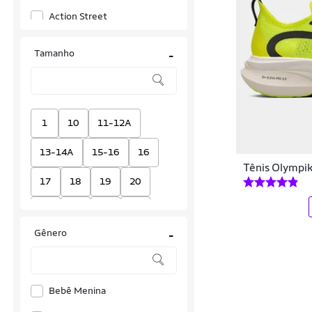
Action Street
Activitta
Tamanho
-
Actvitta
Adidas
Adidas Originals
1
10
11-12A
Aditus
13-14A
15-16
16
Tênis Olympik
Alpinestars
17
18
19
20
AMA
21
22
23
24
Anacapri
Gênero
-
24/29
25
25/26
Aramis
25/28
26
27
28
Asc
Bebê Menina
28/33
29
29/32
Ascencion