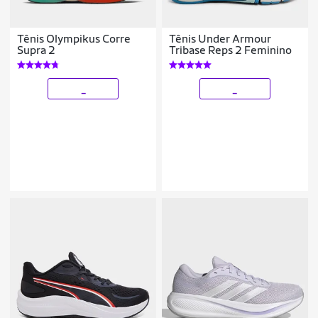
Tênis Olympikus Corre
Tênis Under Armour
Supra 2
Tribase Reps 2 Feminino
_
_