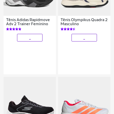
Tênis Adidas Rapidmove
Tênis Olympikus Quadra 2
Adv 2 Trainer Feminino
Masculino
_
_