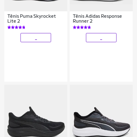
Tênis Puma Skyrocket
Tênis Adidas Response
Lite 2
Runner 2
_
_