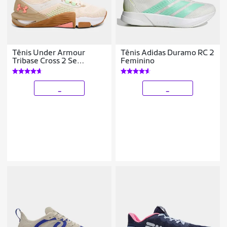
Tênis Under Armour
Tênis Adidas Duramo RC 2
Tribase Cross 2 Se
Feminino
Feminino
_
_