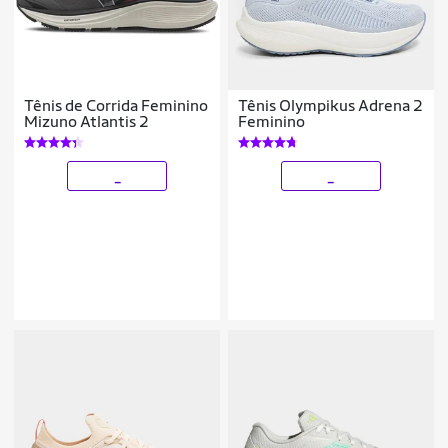
Tênis de Corrida Feminino
Tênis Olympikus Adrena 2
Mizuno Atlantis 2
Feminino
_
_