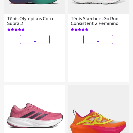
Tênis Olympikus Corre
Tênis Skechers Go Run
Supra 2
Consistent 2 Feminino
_
_