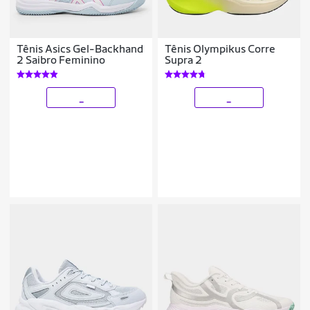
Tênis Asics Gel-Backhand
Tênis Olympikus Corre
2 Saibro Feminino
Supra 2
_
_