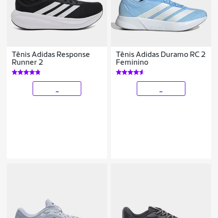
Tênis Adidas Response
Tênis Adidas Duramo RC 2
Runner 2
Feminino
_
_