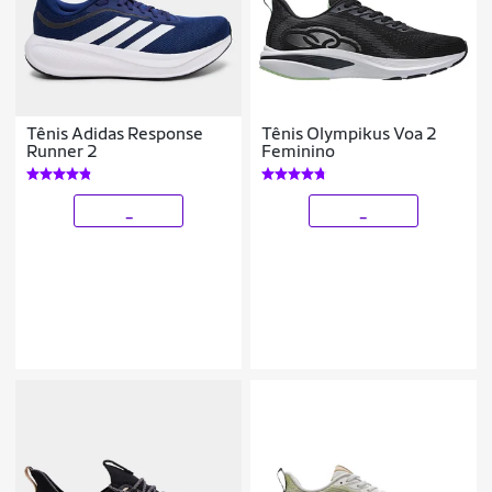
Tênis Adidas Response
Tênis Olympikus Voa 2
Runner 2
Feminino
_
_