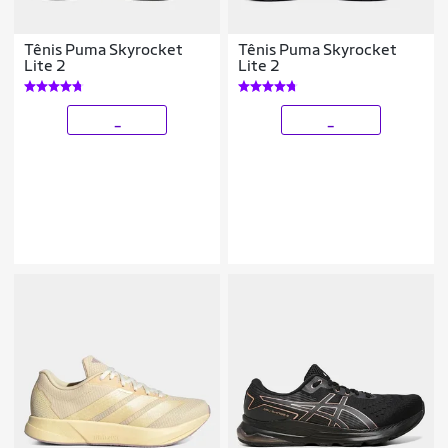
Tênis Puma Skyrocket
Tênis Puma Skyrocket
Lite 2
Lite 2
_
_