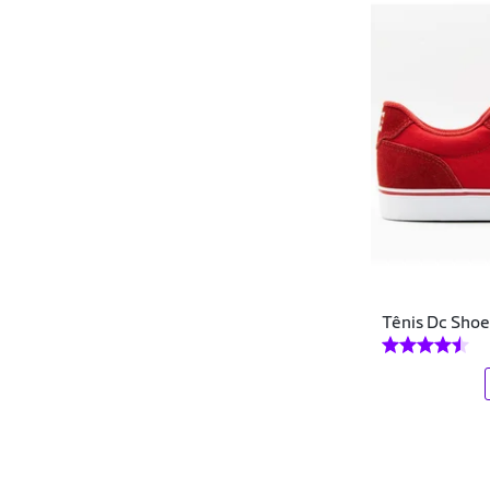
Modare
Moleca
MOLEKINHA,
Molekinho
Mormai
Mormaii
Mr Shoes
Tênis Dc Shoe
Mr try shoes
Mz Shoes.
NBA
Nesk