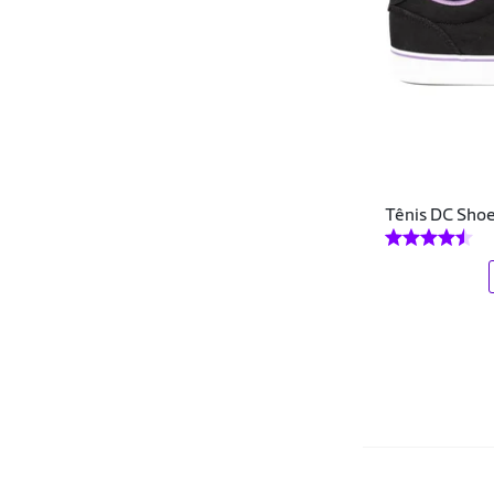
Lasyn Shoes
Lejon
Lia Line
Lig shoes
Look Shoes
Tênis DC Shoe
Lucio Flavio Silva
Luiza Paula
Mark Shoes
Martin Shoes
Maya
Mitchell & Ness
Mizuno