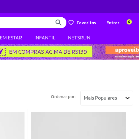
0
Favoritos
Entrar
BEM ESTAR
INFANTIL
NETSRUN
Ordenar por: