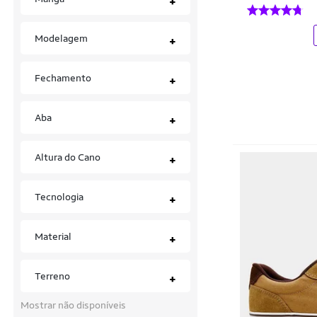
+
Estilo Shoes
Gorros
Everlast
Modelagem
+
Jaquetas e Casacos
Exotica
Kits
Fechamento
+
Fila
Malhas e Tricôs
Flliper Shoes
Aba
+
Meias
Fmm Shoes
Mochilas
Altura do Cano
+
Freeday
Moletons
Gmm Shoes
Tecnologia
+
Regatas
Go Well Shoes
Material
Saias
+
Hering
Sandálias
HFAST SHOES
Terreno
+
Sapato Casual
Hocks
Mostrar não disponíveis