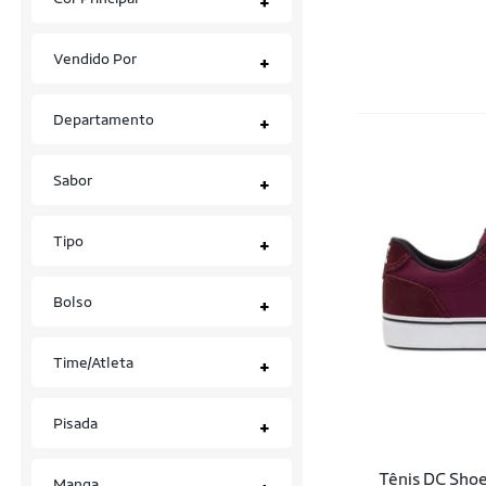
+
Dc Store
Calças
Denovo Shoes
Vendido Por
+
Calças Jeans
Dk Shoes
Camisas
Departamento
+
DK UZE SHOES
Camisas Polo
Doc Shoes
Sabor
+
Camisetas
DOCE MORANGO
Cardigans
Tipo
+
Doma Shoes
Carteiras e Cintos
Done Head
Bolso
+
Chapéus
DROPDEAD
Chuteiras
Time/Atleta
+
DS Shoes
Cintos
Element
Pisada
+
Cordas
EMOT SHOES
Tênis DC Shoe
Cuecas
Manga