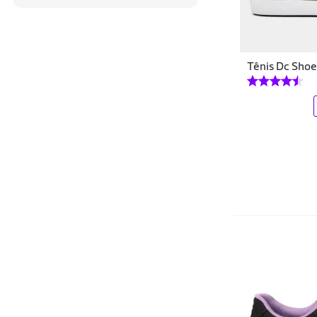
Sapatênis
HOKA ONE ONE
Short Saia
Industrie
Tênis
Tênis Dc Shoe
IT SHOES
Tênis de Mesa
Kipling
Tênis Performance
Klopf
Vestidos
Krn Shoes
La Campesina Acessórios
La Faire
La Fitty
Lacoste
Lamarca Shoes
Lapa Shoes