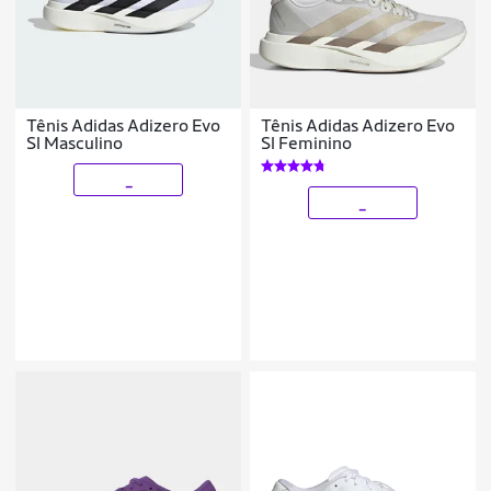
Tênis Adidas Adizero Evo
Tênis Adidas Adizero Evo
Sl Masculino
Sl Feminino
_
_