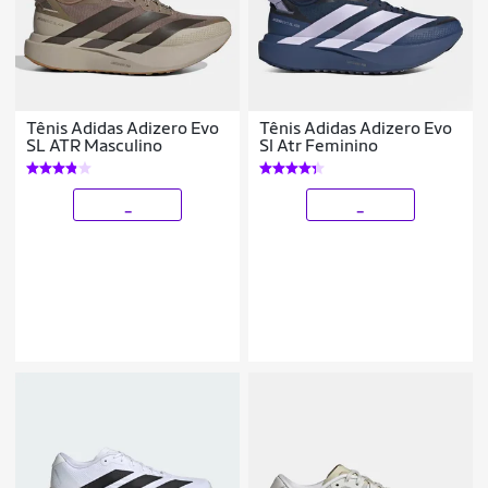
Tênis Adidas Adizero Evo
Tênis Adidas Adizero Evo
SL ATR Masculino
Sl Atr Feminino
_
_