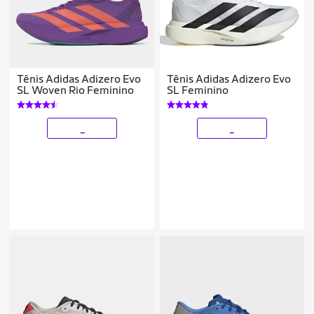
Tênis Adidas Adizero Evo
Tênis Adidas Adizero Evo
SL Woven Rio Feminino
SL Feminino
_
_