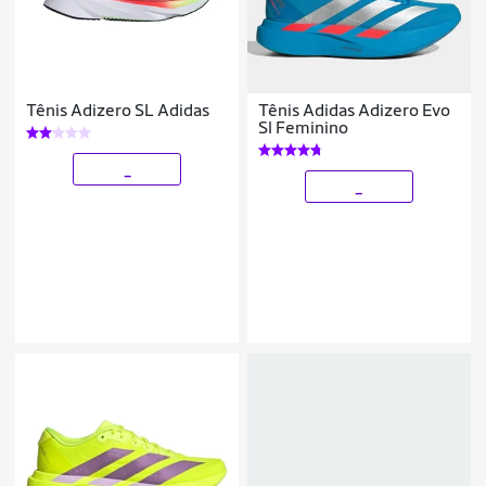
Tênis Adizero SL Adidas
Tênis Adidas Adizero Evo
Sl Feminino
_
_