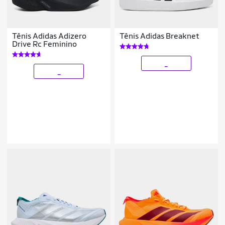
Tênis Adidas Adizero
Tênis Adidas Breaknet
Drive Rc Feminino
_
_