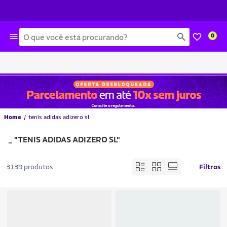
Busca
0
Home
tenis adidas adizero sl
_
"TENIS ADIDAS ADIZERO SL"
3139 produtos
Filtros