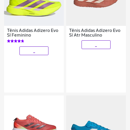
Tênis Adidas Adizero Evo
Tênis Adidas Adizero Evo
Sl Feminino
Sl Atr Masculino
_
_