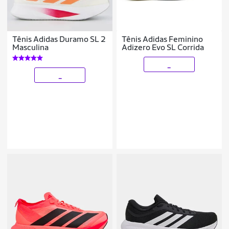
Tênis Adidas Duramo SL 2
Tênis Adidas Feminino
Masculina
Adizero Evo SL Corrida
_
_