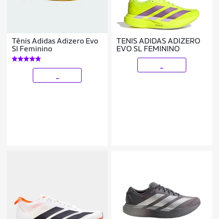
Tênis Adidas Adizero Evo
TENIS ADIDAS ADIZERO
Sl Feminino
EVO SL FEMININO
_
_