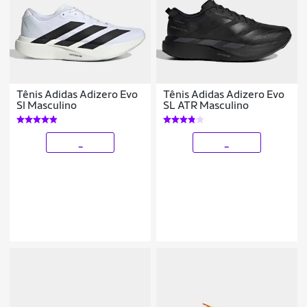
Tênis Adidas Adizero Evo
Tênis Adidas Adizero Evo
Sl Masculino
SL ATR Masculino
_
_