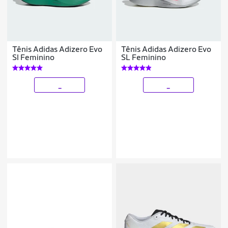
Tênis Adidas Adizero Evo
Tênis Adidas Adizero Evo
Sl Feminino
SL Feminino
_
_