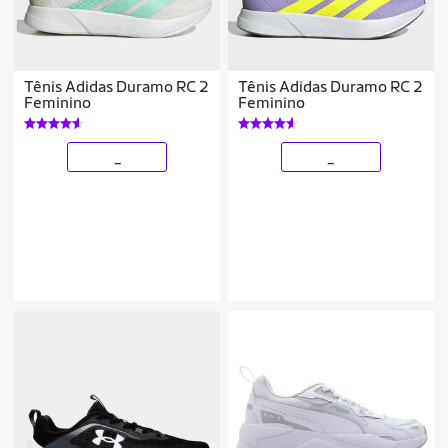
Tênis Adidas Duramo RC 2
Tênis Adidas Duramo RC 2
Feminino
Feminino
_
_