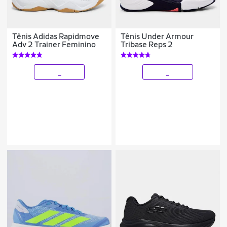
Tênis Adidas Rapidmove
Tênis Under Armour
Adv 2 Trainer Feminino
Tribase Reps 2
_
_