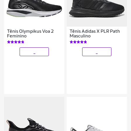
Tênis Olympikus Voa 2
Tênis Adidas X PLR Path
Feminino
Masculino
_
_