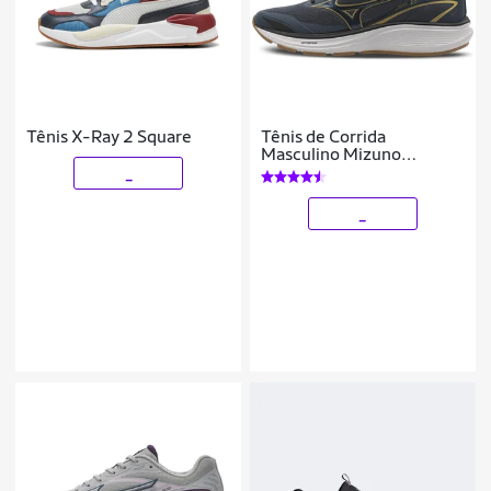
Tênis X-Ray 2 Square
Tênis de Corrida
Masculino Mizuno
Atlantis 2
_
_