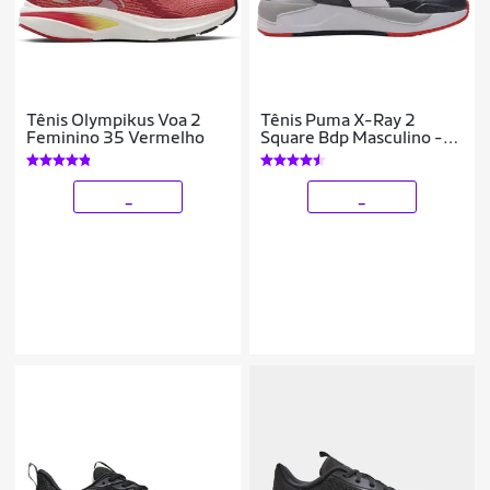
Tênis Olympikus Voa 2
Tênis Puma X-Ray 2
Feminino 35 Vermelho
Square Bdp Masculino -
Cinza+Amarelo - 42
_
_