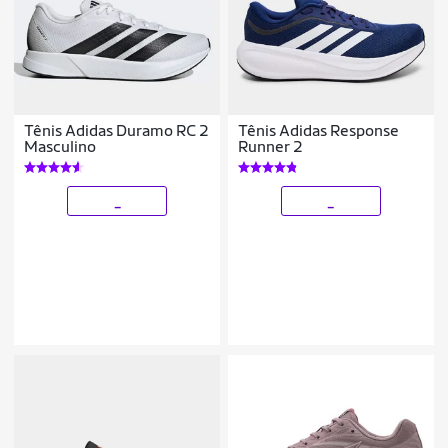
Tênis Adidas Duramo RC 2
Tênis Adidas Response
Masculino
Runner 2
_
_