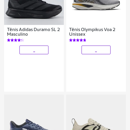
Tênis Adidas Duramo SL 2
Tênis Olympikus Voa 2
Masculino
Unissex
_
_