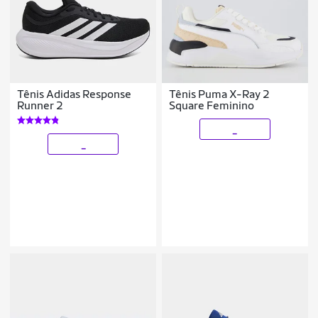
Tênis Adidas Response
Tênis Puma X-Ray 2
Runner 2
Square Feminino
_
_