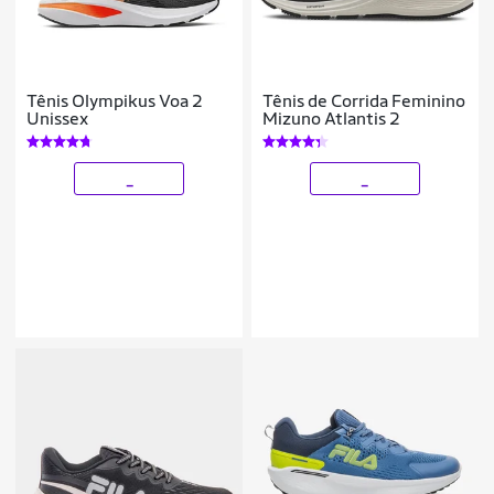
Tênis Olympikus Voa 2
Tênis de Corrida Feminino
Unissex
Mizuno Atlantis 2
_
_