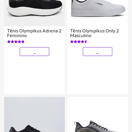
Tênis Olympikus Adrena 2
Tênis Olympikus Only 2
Feminino
Masculino
_
_