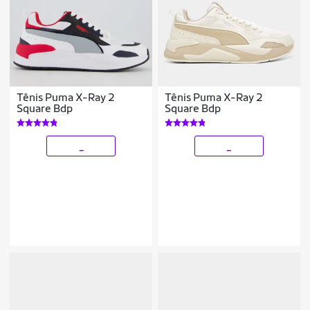
Tênis Puma X-Ray 2
Tênis Puma X-Ray 2
Square Bdp
Square Bdp
_
_