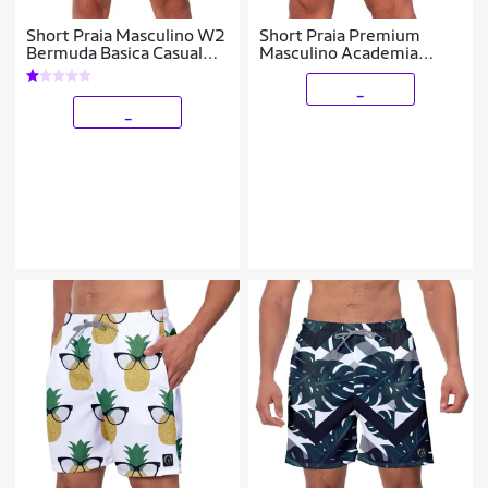
Short Praia Masculino W2
Short Praia Premium
Bermuda Basica Casual
Masculino Academia
Dia Dia Rotina Lazer
Fitness Caminhada
Estampado Coqueiro
_
Cacto
_