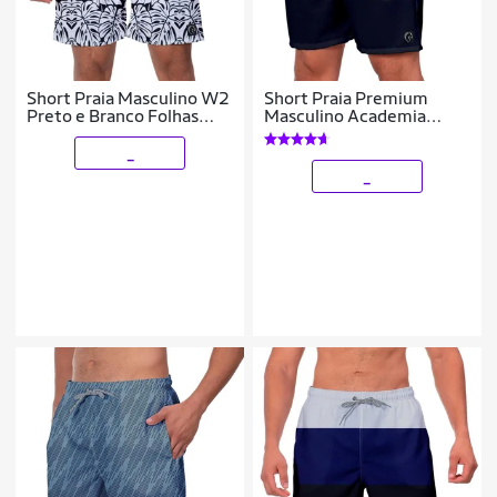
Short Praia Masculino W2
Short Praia Premium
Preto e Branco Folhas
Masculino Academia
Estampado Academia
Fitness Caminhada
Caminhada Qualidade
Listrado Azul Preto
_
Conforto
Branco
_