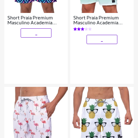
Short Praia Premium
Short Praia Premium
Masculino Academia
Masculino Academia
Fitness Caminhada
Fitness Caminhada Verde
Geometric
Degradê
_
_