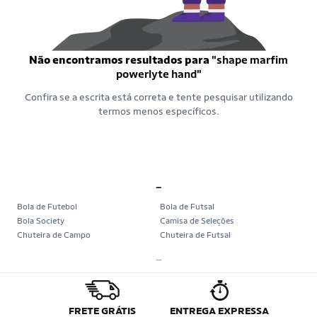
Não encontramos resultados para
"shape marfim
powerlyte hand"
Confira se a escrita está correta e tente pesquisar utilizando
termos menos específicos.
_
Bola de Futebol
Bola de Futsal
Bola Society
Camisa de Seleções
Chuteira de Campo
Chuteira de Futsal
Chuteira Society
Chuteiras
_
Tênis de Corrida
Tênis de Corrida Feminino
Tênis de Corrida Masculino
Camisa Seleção Brasileira
Camisa do Brasil
Bola da Copa
Mini Bola da Copa
Copa 2026
FRETE GRÁTIS
ENTREGA EXPRESSA