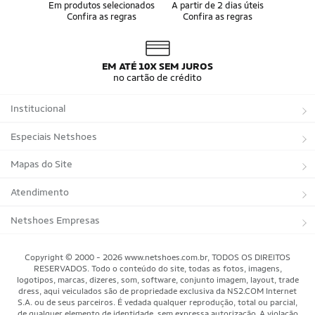
Álbum da Copa
Boné do Brasil
Em produtos selecionados
A partir de 2 dias úteis
Confira as regras
Confira as regras
Bandeira do Brasil
Moletom Seleção Brasileira
Conjunto do Brasil
Camisa do Brasil Amarela
Camisa do Brasil Azul
Camisa do Brasil Feminina
Camisa do Brasil Infantil
Camisas Adidas Seleções Home
EM ATÉ 10X SEM JUROS
Camisas Adidas Seleções Away
Bola Trionda Campo
no cartão de crédito
Bola Trionda Futsal
Bola Trionda Society
Bola Trionda Competition
Bola Trionda League
Institucional
Bola Trionda Training
Bola Trionda Club
Bola Trionda Beach Soccer
Sobre a Netshoes
Especiais Netshoes
Política de Privacidade
Suplementos
Mapas do Site
Programa de Afiliados
Corrida
Marcas
Atendimento
Regulamentos
Bicicletas
Tipos de Produtos
Trocas e devoluções
Netshoes Empresas
Relatórios
Futebol
Departamentos
Entregas
Marketplace Netshoes
Copyright © 2000 - 2026 www.netshoes.com.br, TODOS OS DIREITOS
Programa de Integridade
RESERVADOS. Todo o conteúdo do site, todas as fotos, imagens,
Vôlei
Minha Conta
logotipos, marcas, dizeres, som, software, conjunto imagem, layout, trade
dress, aqui veiculados são de propriedade exclusiva da NS2.COM Internet
Blog
Basquete
Meus Pedidos
S.A. ou de seus parceiros. É vedada qualquer reprodução, total ou parcial,
de qualquer elemento de identidade, sem expressa autorização. A violação