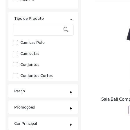
Joma
Tipo de Produto
-
Lacoste
Nike
Pulla Bulla
Camisas Polo
Quimby
Camisetas
Recolleta
Conjuntos
Tommy Jeans
Conjuntos Curtos
Saias
Preço
+
Shorts
Saia Bali Com
Promoções
+
Tênis
Vestidos
Cor Principal
+