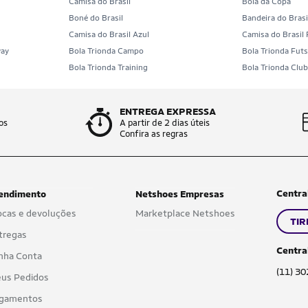
Camisa do Brasil
Bola da Copa
Boné do Brasil
Bandeira do Brasi
Camisa do Brasil Azul
Camisa do Brasil
way
Bola Trionda Campo
Bola Trionda Futs
Bola Trionda Training
Bola Trionda Clu
ENTREGA EXPRESSA
os
A partir de 2 dias úteis
Confira as regras
Centra
endimento
Netshoes Empresas
ocas e devoluções
Marketplace Netshoes
TIR
tregas
Centra
nha Conta
(11) 3
us Pedidos
gamentos