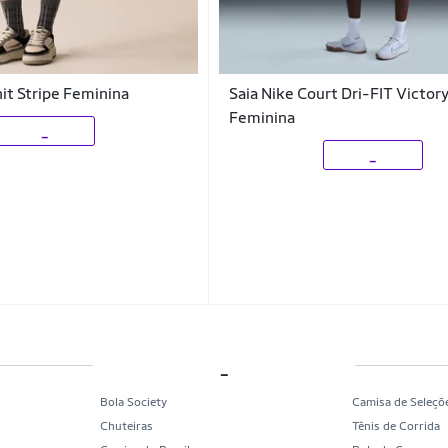
nit Stripe Feminina
Saia Nike Court Dri-FIT Victor
Feminina
_
_
_
Bola Society
Camisa de Seleçõ
Chuteiras
Tênis de Corrida