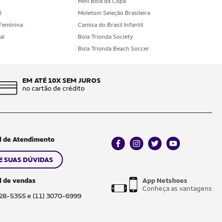
Mini Bola da Copa
l
Moletom Seleção Brasileira
 Feminina
Camisa do Brasil Infantil
al
Bola Trionda Society
b
Bola Trionda Beach Soccer
EM ATÉ 10X SEM JUROS
no cartão de crédito
l de Atendimento
facebook
instagram
twitter
youtube
E SUAS DÚVIDAS
l de vendas
App Netshoes
Conheça as vantagens
028-5355 e (11) 3070-6999