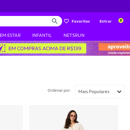
0
Favoritos
Entrar
BEM ESTAR
INFANTIL
NETSRUN
Ordenar por: