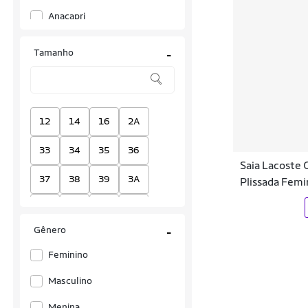
Anacapri
Asics
Tamanho
-
Bali Hai
Carnan
Converse
12
14
16
2A
Crisconf
33
34
35
36
Saia Lacoste 
D Bell
37
38
39
3A
Plissada Femi
FARM
40
41
42
43
Fila
Gênero
-
44
4A
6
9-10A
Gloss
Feminino
EEGG
EGG
G
GG
Il Shin
Masculino
M
P
P2
Único
Infanti
Menina