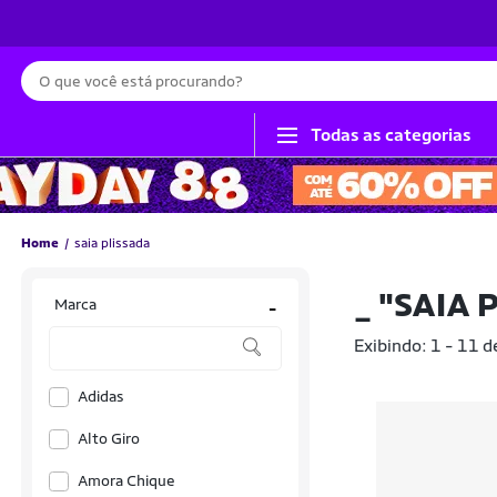
Busca
Todas as categorias
Home
saia plissada
_
"SAIA 
Marca
-
Exibindo: 1 - 11 d
Adidas
Alto Giro
Amora Chique