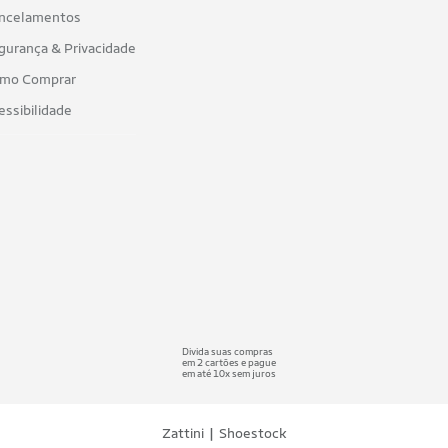
ncelamentos
gurança & Privacidade
mo Comprar
essibilidade
Divida suas compras
em 2 cartões e pague
em até 10x sem juros
|
Zattini
Shoestock