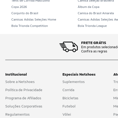
Tênis de Corrida Masculino
Camisa Seleção Brasileira
Copa 2026
Álbum da Copa
Conjunto do Brasil
Camisa do Brasil Amarela
Camisas Adidas Seleções Home
Camisas Adidas Seleções A
Bola Trionda Competition
Bola Trionda League
FRETE GRÁTIS
Em produtos selecionad
Confira as regras
Institucional
Especiais Netshoes
At
Sobre a Netshoes
Suplementos
Tr
Política de Privacidade
Corrida
En
Programa de Afiliados
Bicicletas
Mi
Soluções Corporativas
Futebol
Me
Regulamentos
Vôlei
Pa