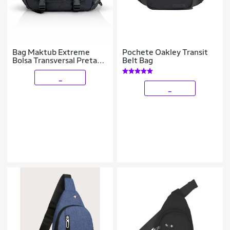
Bag Maktub Extreme
Pochete Oakley Transit
Bolsa Transversal Preta
Belt Bag
Unissex Shoulder
pochete
_
_