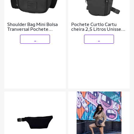
Shoulder Bag Mini Bolsa
Pochete Curtlo Cartu
Tranversal Pochete
cheira 2,5 Litros Unissex
Necessaire Ombro
Preto
Regulável Lateral
_
_
Multifuncional