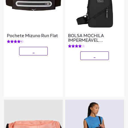
Pochete Mizuno Run Flat
BOLSA MOCHILA
IMPERMEÁVEL
TRANSVERSAL
CROSSBODY POCHETE
_
DE PEITO PORTÁTIL ALÇA
_
ÚNICA AJUSTÁVEL