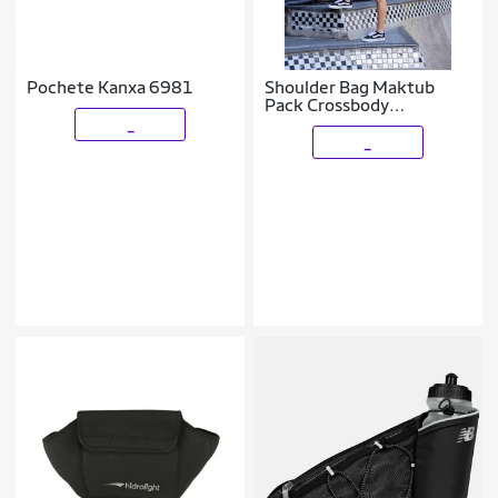
Pochete Kanxa 6981
Shoulder Bag Maktub
Pack Crossbody
Transversal Unissex bolsa
_
pochete
_