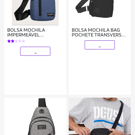
BOLSA MOCHILA
BOLSA MOCHILA BAG
IMPERMEÁVEL
POCHETE TRANSVERSAL
TRANSVERSAL
ALÇA ÚNICA AJUSTÁVEL
CROSSBODY POCHETE
_
DE PEITO PORTÁTIL ALÇA
_
ÚNICA AJUSTÁVEL