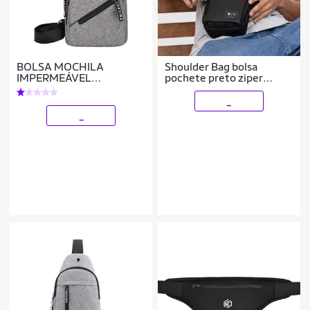
BOLSA MOCHILA
Shoulder Bag bolsa
IMPERMEÁVEL
pochete preto ziper
TRANSVERSAL
masculino feminino
CROSSBODY POCHETE
maktub Urban
_
DE PEITO PORTÁTIL ALÇA
_
ÚNICA AJUSTÁVEL