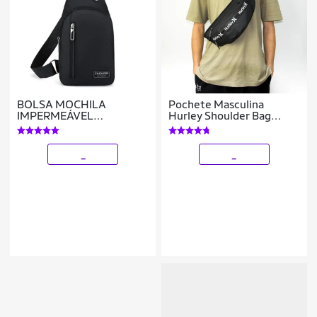
BOLSA MOCHILA
Pochete Masculina
IMPERMEÁVEL
Hurley Shoulder Bag
TRANSVERSAL
Reforçada 7 Litros
CROSSBODY POCHETE
DE PEITO PORTÁTIL ALÇA
_
_
ÚNICA AJUSTÁVEL