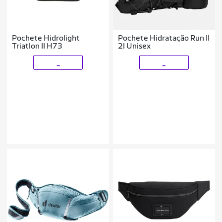
Pochete Hidrolight
Pochete Hidratação Run II
Triatlon II H73
2l Unisex
_
_