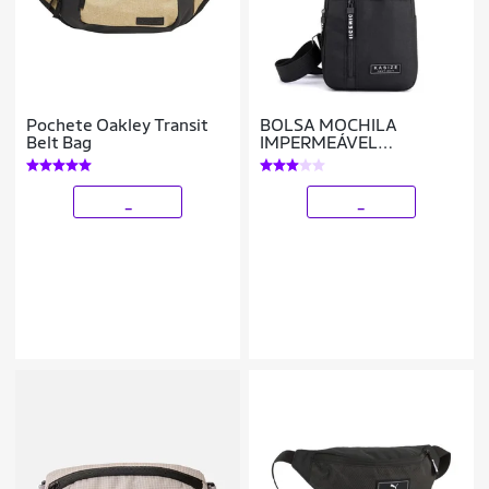
Pochete Oakley Transit
BOLSA MOCHILA
Belt Bag
IMPERMEÁVEL
TRANSVERSAL
CROSSBODY POCHETE
DE PEITO PORTÁTIL ALÇA
_
_
ÚNICA AJUSTÁVEL