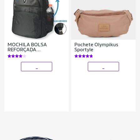
MOCHILA BOLSA
Pochete Olympikus
REFORÇADA
Sportyle
IMPERMEÁVEL
MOTOQUEIRO VIAGENS
CAMPING TRILHA
_
_
ESCOLAR