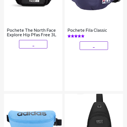
Pochete The North Face
Pochete Fila Classic
Explore Hip Pfas Free 3L
_
_