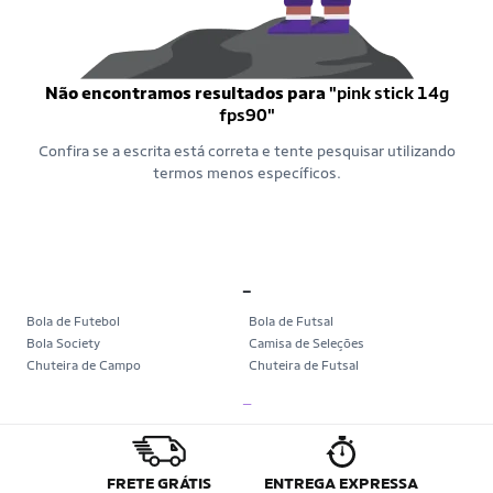
Não encontramos resultados para
"pink stick 14g
fps90"
Confira se a escrita está correta e tente pesquisar utilizando
termos menos específicos.
_
Bola de Futebol
Bola de Futsal
Bola Society
Camisa de Seleções
Chuteira de Campo
Chuteira de Futsal
Chuteira Society
Chuteiras
_
Tênis de Corrida
Tênis de Corrida Feminino
Tênis de Corrida Masculino
Camisa Seleção Brasileira
Camisa do Brasil
Bola da Copa
Mini Bola da Copa
Copa 2026
FRETE GRÁTIS
ENTREGA EXPRESSA