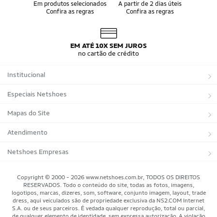
Álbum da Copa
Boné do Brasil
Em produtos selecionados
A partir de 2 dias úteis
Confira as regras
Confira as regras
Bandeira do Brasil
Moletom Seleção Brasileira
Conjunto do Brasil
Camisa do Brasil Amarela
Camisa do Brasil Azul
Camisa do Brasil Feminina
Camisa do Brasil Infantil
Camisas Adidas Seleções Home
EM ATÉ 10X SEM JUROS
Camisas Adidas Seleções Away
Bola Trionda Campo
no cartão de crédito
Bola Trionda Futsal
Bola Trionda Society
Bola Trionda Competition
Bola Trionda League
Institucional
Bola Trionda Training
Bola Trionda Club
Bola Trionda Beach Soccer
Sobre a Netshoes
Especiais Netshoes
Política de Privacidade
Suplementos
Mapas do Site
Programa de Afiliados
Corrida
Marcas
Atendimento
Regulamentos
Bicicletas
Tipos de Produtos
Trocas e devoluções
Netshoes Empresas
Relatórios
Futebol
Departamentos
Entregas
Marketplace Netshoes
Copyright © 2000 - 2026 www.netshoes.com.br, TODOS OS DIREITOS
Programa de Integridade
RESERVADOS. Todo o conteúdo do site, todas as fotos, imagens,
Vôlei
Minha Conta
logotipos, marcas, dizeres, som, software, conjunto imagem, layout, trade
dress, aqui veiculados são de propriedade exclusiva da NS2.COM Internet
Blog
Basquete
Meus Pedidos
S.A. ou de seus parceiros. É vedada qualquer reprodução, total ou parcial,
de qualquer elemento de identidade, sem expressa autorização. A violação