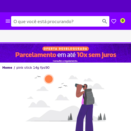
Busca
0
Home
pink stick 14g fps90