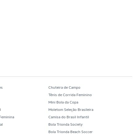
es
Chuteira de Campo
Tênis de Corrida Feminino
Mini Bola da Copa
l
Moletom Seleção Brasileira
 Feminina
Camisa do Brasil Infantil
al
Bola Trionda Society
b
Bola Trionda Beach Soccer