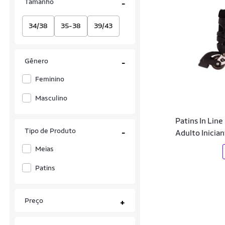
Tamanho
-
34/38
35-38
39/43
Gênero
-
Feminino
Masculino
Patins In Lin
Tipo de Produto
-
Adulto Inicia
Meias
Patins
Preço
+