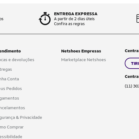
ENTREGA EXPRESSA
os
A partir de 2 dias úteis
Confira as regras
Centra
endimento
Netshoes Empresas
ocas e devoluções
Marketplace Netshoes
TIR
tregas
Centra
nha Conta
(11) 3
us Pedidos
gamentos
ncelamentos
gurança & Privacidade
mo Comprar
essibilidade