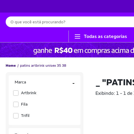
Busca
Todas as categorias
Home
patins artbrink unisex 35 38
_
"PATIN
Marca
-
Artbrink
Exibindo: 1 - 1 de
Fila
Trifil