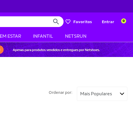
0
Favoritos
Entrar
BEM ESTAR
INFANTIL
NETSRUN
Ordenar por: