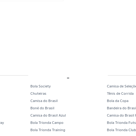
_
Bola Society
Camisa de Seleçõ
Chuteiras
Tênis de Corrida
Camisa do Brasil
Bola da Copa
Boné do Brasil
Bandeira do Brasi
Camisa do Brasil Azul
Camisa do Brasil
way
Bola Trionda Campo
Bola Trionda Futs
Bola Trionda Training
Bola Trionda Clu