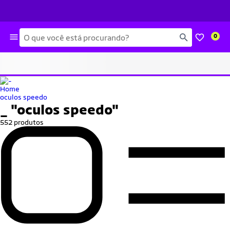
Busca
0
Home
oculos speedo
_
"oculos speedo"
552 produtos