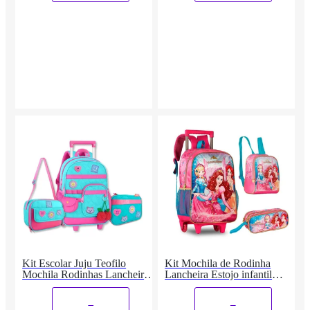
Kit Escolar Juju Teofilo
Kit Mochila de Rodinha
Mochila Rodinhas Lancheira e
Lancheira Estojo infantil
Estojo
Princesas Mágicas
_
_