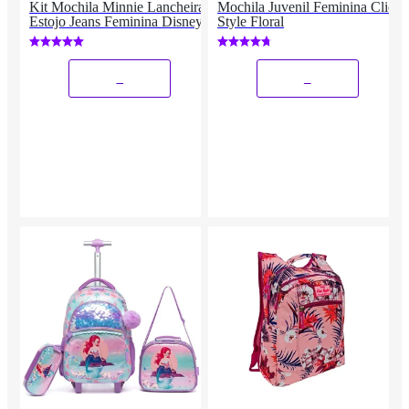
Kit Mochila Minnie Lancheira
Mochila Juvenil Feminina Clio
Estojo Jeans Feminina Disney
Style Floral
_
_