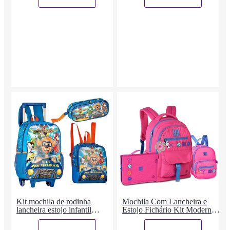
Kit mochila de rodinha
Mochila Com Lancheira e
lancheira estojo infantil
Estojo Fichário Kit Moderno
Doguinhos Radicais
Jovem RB
_
_