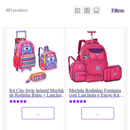
Filtros
883 produtos
Kit Clio Style Infantil Mochila
Mochila Rodinhas Feminina
de Rodinha Bubu + Lancheira
com Lancheira e Estojo Kit
+ Estojo
Escolar
_
_