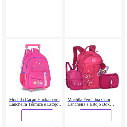
Mochila Cacau Haxkar com
Mochila Feminina Com
Lancheira Térmica e Estojo
Lancheira e Estojo Box
Box
Rebecca Bonbon
_
_