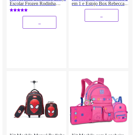
Escolar Frozen Rodinha
em 1 e Estojo Box Rebecca
Disney
Bonbon
_
_