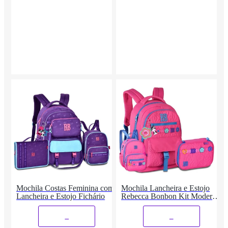
Mochila Costas Feminina com
Mochila Lancheira e Estojo
Lancheira e Estojo Fichário
Rebecca Bonbon Kit Moderno
Feminino
_
_