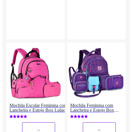
Mochila Escolar Feminina com
Mochila Feminina com
Lancheira e Estojo Box Luluca
Lancheira e Estojo Box
Rebecca Bonbon
_
_