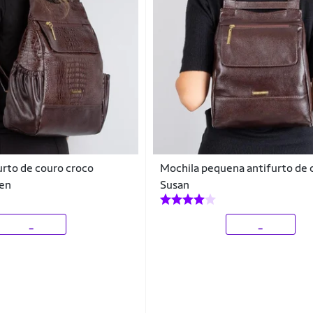
urto de couro croco
Mochila pequena antifurto de 
len
Susan
_
_