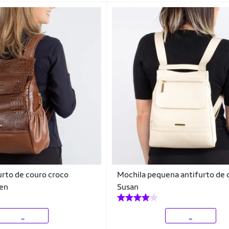
urto de couro croco
Mochila pequena antifurto de 
len
Susan
_
_