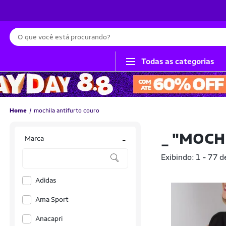
Busca
Todas as categorias
Home
mochila antifurto couro
_
"MOCH
Marca
-
Exibindo: 1 - 77 d
Adidas
Ama Sport
Anacapri