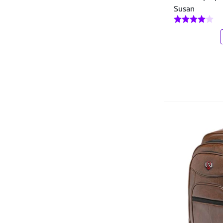
Pier 15
Susan
POSHER
PRIME GRINGOS
Rafarillo
Red Place
Relicário Bolsas e Pastas
Republic Vix
Reserva
RESERVA GO
Salomon
Scamboo
Schutz