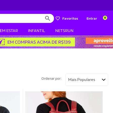
0
Favoritos
Entrar
BEM ESTAR
INFANTIL
NETSRUN
Ordenar por: