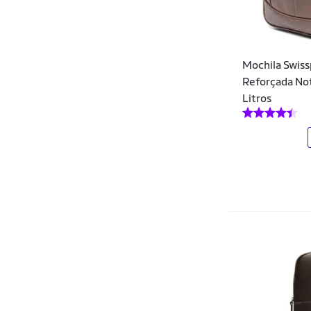
Sestini
Smart Lions
Mochila Swiss
Spector
Reforçada No
Swicky
Litros
Swiss Move
Swissport
The North Face
Tommy Hilfiger
TopGrife
Vira Vento
Xeryus
YEPP