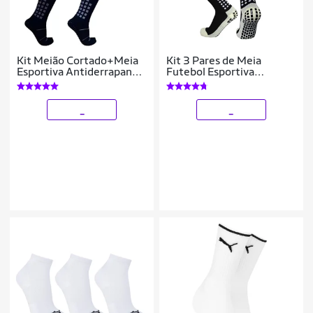
Kit Meião Cortado+Meia
Kit 3 Pares de Meia
Esportiva Antiderrapante
Futebol Esportiva
Vistho
Antiderrapante Pro
Soccer De Compressão
_
_