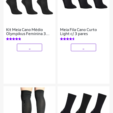
Kit Meia Cano Médio
Meia Fila Cano Curto
Olympikus Feminina 3
Light c/ 3 pares
Pares
_
_