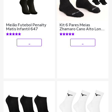
Meião Futebol Penalty
Kit 6 Pares Meias
Matis Infantil 647
Zhamaro Cano Alto Longo
Algodão Atoalhada
Masculina Feminina
Esportiva Confortável
_
_