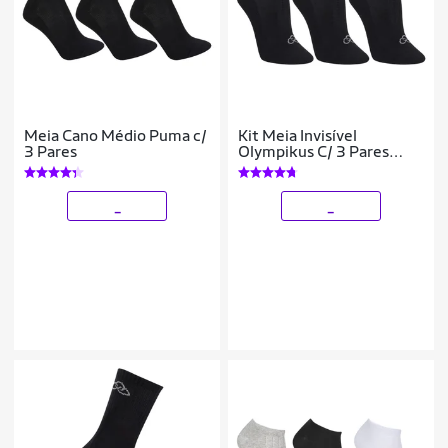
Meia Cano Médio Puma c/
Kit Meia Invisível
3 Pares
Olympikus C/ 3 Pares
Masculina
_
_