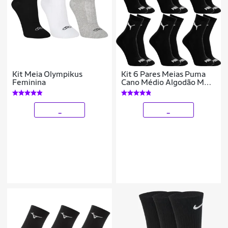
Kit Meia Olympikus
Kit 6 Pares Meias Puma
Feminina
Cano Médio Algodão Meia
Atoalhada Adulto
Masculino Feminino
Original
_
_