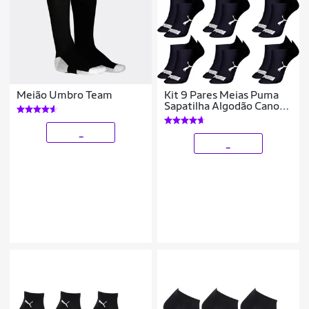
Meião Umbro Team
Kit 9 Pares Meias Puma
Sapatilha Algodão Cano
Baixo Meia Soquete
Adulto Masculino
_
Feminino Original
_