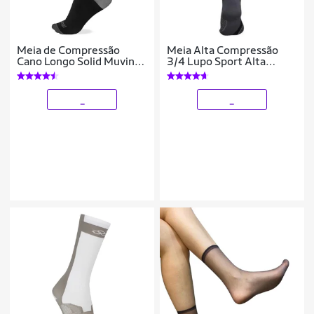
Meia de Compressão
Meia Alta Compressão
Cano Longo Solid Muvin
3/4 Lupo Sport Alta
Para Exercícios –
Performance Dry - Cor
Conforto e Proteção
Preto
Contra Bolhas
_
_