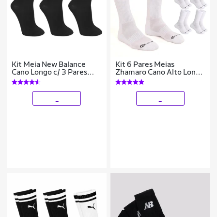
Kit Meia New Balance
Kit 6 Pares Meias
Cano Longo c/ 3 Pares
Zhamaro Cano Alto Longo
Feminina
Algodão Atoalhada
Masculina Feminina
Esportiva Confortável
_
_