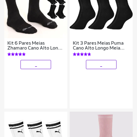
Kit 6 Pares Meias
Kit 3 Pares Meias Puma
Zhamaro Cano Alto Longo
Cano Alto Longo Meia
Algodão Atoalhada
Masculina Atoalhada
Masculina Feminina
Adulto Original
Esportiva Confortável
_
_