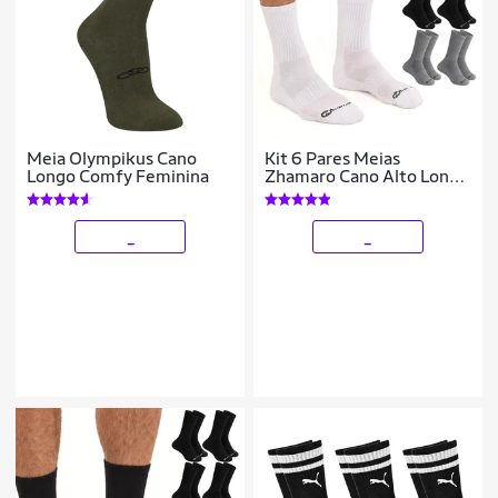
Meia Olympikus Cano
Kit 6 Pares Meias
Longo Comfy Feminina
Zhamaro Cano Alto Longo
Algodão Atoalhada
Masculina Feminina
Esportiva Confortável
_
_