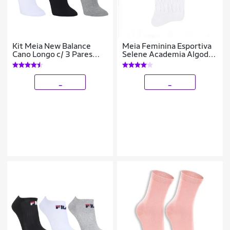
Kit Meia New Balance
Meia Feminina Esportiva
Cano Longo c/ 3 Pares
Selene Academia Algodão
Feminina
Aeróbica Cano Longo Alto
//4900
_
_