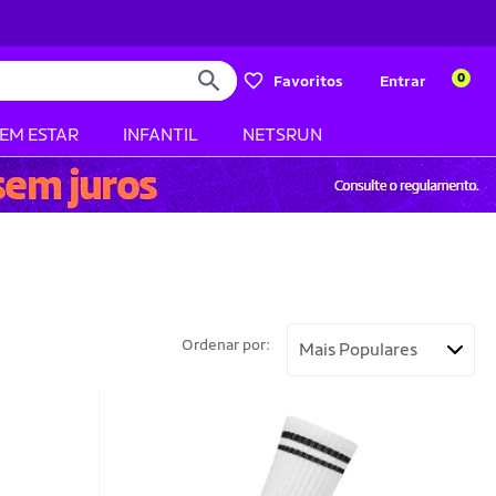
0
Favoritos
Entrar
BEM ESTAR
INFANTIL
NETSRUN
Ordenar por: