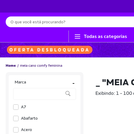
Busca
Todas as categorias
Home
meia cano comfy feminina
_
"MEIA 
Marca
-
Exibindo: 1 - 100
A7
Abafarto
Acero