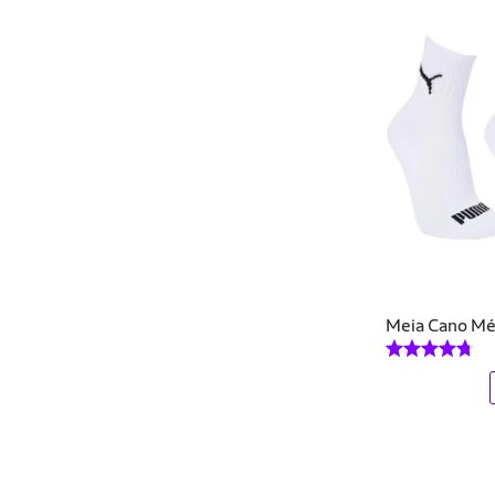
Fiber
Fiber Knit
Fila
Fila Brasil
Finta
FM Sports
FMF
Meia Cano Mé
Free Force
Gangster
Gatatuya
GB