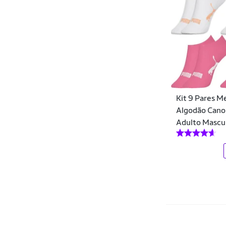
DWJ
M
P
P1
RN
S
E-Malak
Unitalla
XEEGG
XG
Ecko
XL
XXEEGG
XXG
Elite
XXXL
Único
Endless
Kit 9 Pares M
ERT
Algodão Cano
Adulto Mascul
Esporte Legal
Everbags
Extreme Thermo
Fallen
FARM
Ferracini