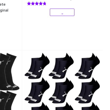
ete
ginal
_