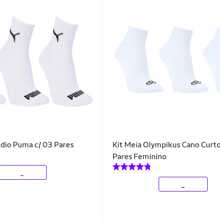
dio Puma c/ 03 Pares
Kit Meia Olympikus Cano Curto
Pares Feminino
_
_