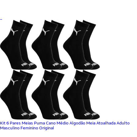
_
Kit 6 Pares Meias Puma Cano Médio Algodão Meia Atoalhada Adulto
Masculino Feminino Original