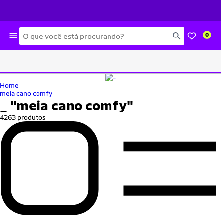
Busca
0
Home
meia cano comfy
_
"meia cano comfy"
4263 produtos