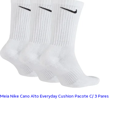
Meia Nike Cano Alto Everyday Cushion Pacote C/ 3 Pares