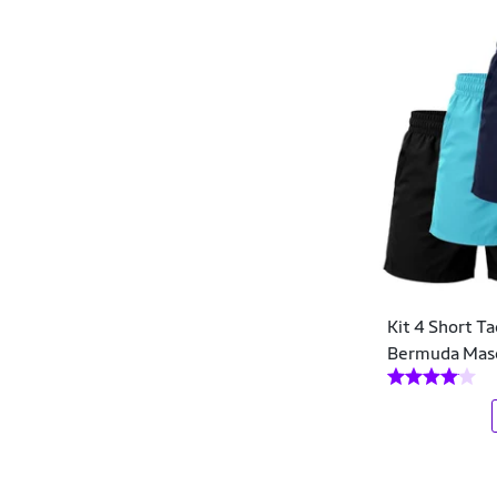
L/XL
M
P
Macaquinhos
Dijean
Pequeno
RN
S/M
Malas
DM DAMANDO
Unitalla
XEEGG
XG
Meias
DMB MODA
XGG
XL
XXEEGG
Meiões
Dorbe
XXG
XXL
XXXL
Mochilas
DS
Moletons
Único
Dux Nutrition
Palmilhas de Silicone
Dyeu Modas
Pedais
Kit 4 Short T
DZ
Bermuda Masc
Pneus e Câmaras
E-Malak
Protetores
Efect
Pré-treino
ELEGANZ
Quebra-Cabeças