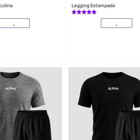
ulina
Legging Estampada
_
_