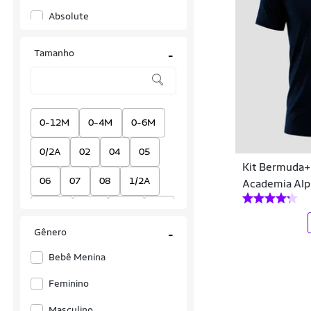
Absolute
Activitta
Tamanho
-
Actvitta
Adidas
Adidas Originals
0-12M
0-4M
0-6M
Ahead Sports
0/2A
02
04
05
Kit Bermuda+
Allto Styllo
06
07
08
1/2A
Academia Alp
Alpha CO
10 oz
100
10A
12
Altomax
Gênero
-
12 oz
120
13/16
Alux
Bebê Menina
14
14 oz
14/16
Amanner
Feminino
14A
15/18M
16
Ams Eva
Masculino