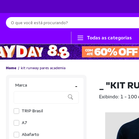
Busca
Todas as categorias
Home
kit runway pares academia
_
"KIT R
Marca
-
Exibindo: 1 - 100
TRIP Brasil
A7
Abafarto