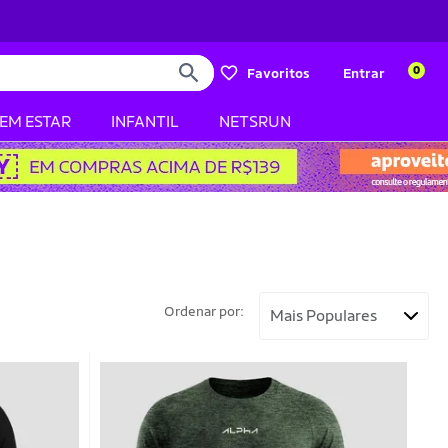
0
Favoritos
Entrar
BEM ESTAR
INFANTIL
NETSRUN
Ordenar por: