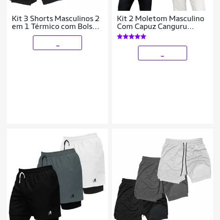
Kit 3 Shorts Masculinos 2
Kit 2 Moletom Masculino
em 1 Térmico com Bolso
Com Capuz Canguru
Secagem Rápida
Flanelado Casaco De Frio
Academia Treino
Casual Inverno
_
_