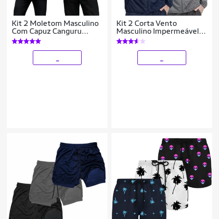
Kit 2 Moletom Masculino
Kit 2 Corta Vento
Com Capuz Canguru
Masculino Impermeável
Flanelado Casaco De Frio
Leve com Capuz Jaqueta
Casual Inverno
Esportiva
_
_