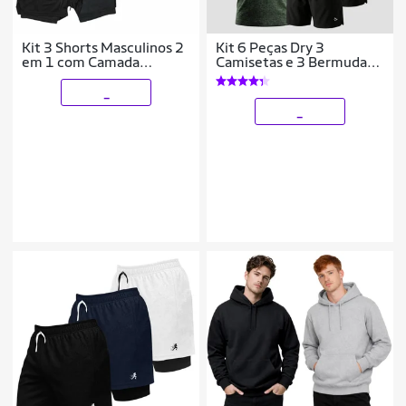
Kit 3 Shorts Masculinos 2
Kit 6 Peças Dry 3
em 1 com Camada
Camisetas e 3 Bermudas
Térmica e Tecido de Alta
Alpha
Respirabilidade
_
_