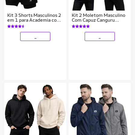
Kit 3 Shorts Masculinos 2
Kit 2 Moletom Masculino
em 1 para Academia com
Com Capuz Canguru
Estampa Esportiva
Flanelado Casaco De Frio
Corrida
Casual Inverno
_
_