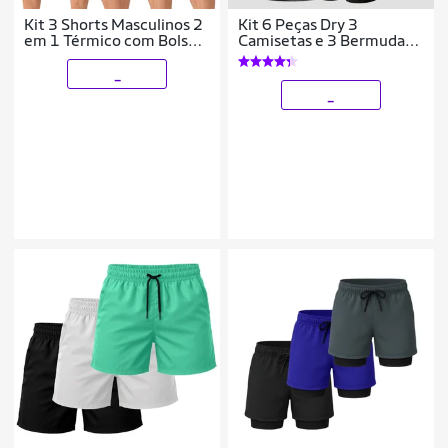
Kit 3 Shorts Masculinos 2
Kit 6 Peças Dry 3
em 1 Térmico com Bolso
Camisetas e 3 Bermudas
Secagem Rápida
Alpha
Academia Treino
_
_