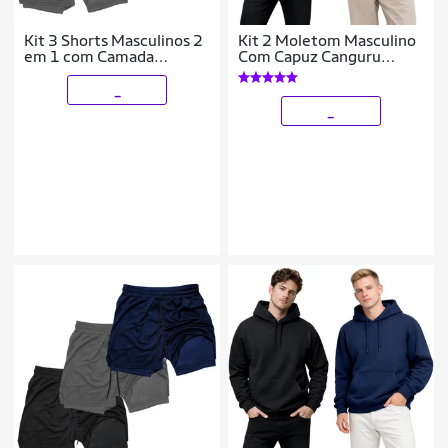
Kit 3 Shorts Masculinos 2
Kit 2 Moletom Masculino
em 1 com Camada
Com Capuz Canguru
Térmica e Tecido de Alta
Flanelado Casaco De Frio
Respirabilidade
Casual Inverno
_
_