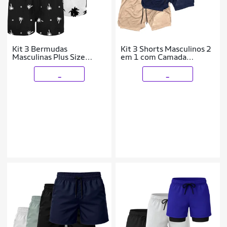
Kit 3 Bermudas
Kit 3 Shorts Masculinos 2
Masculinas Plus Size
em 1 com Camada
Estampadas Tecido Leve
Térmica e Tecido de Alta
Secagem Rápida
Respirabilidade
_
_
Academia Conforto