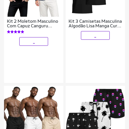
Kit 2 Moletom Masculino
Kit 3 Camisetas Masculina
Com Capuz Canguru
Algodão Lisa Manga Curta
Flanelado Casaco De Frio
Básica Dia a Dia
Casual Inverno
_
_