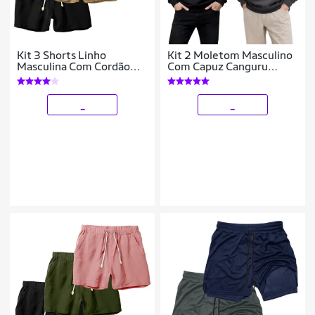
Kit 3 Shorts Linho
Kit 2 Moletom Masculino
Masculina Com Cordão
Com Capuz Canguru
Bermuda Casual Verão
Flanelado Casaco De Frio
Casual Inverno
_
_