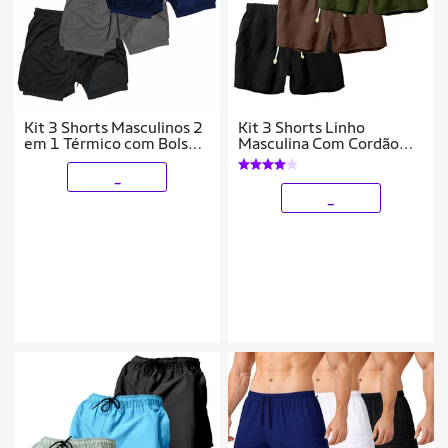
Kit 3 Shorts Masculinos 2
Kit 3 Shorts Linho
em 1 Térmico com Bolso
Masculina Com Cordão
Secagem Rápida
Bermuda Casual Verão
Academia Treino
_
_