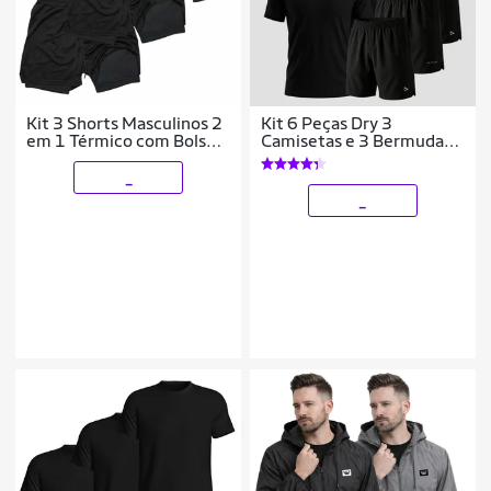
Kit 3 Shorts Masculinos 2
Kit 6 Peças Dry 3
em 1 Térmico com Bolso
Camisetas e 3 Bermudas
Secagem Rápida
Alpha
Academia Treino
_
_