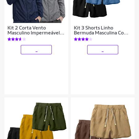
Kit 2 Corta Vento
Kit 3 Shorts Linho
Masculino Impermeável
Bermuda Masculina Com
Leve com Capuz Jaqueta
Cordão Estilo Casual
Esportiva
_
_