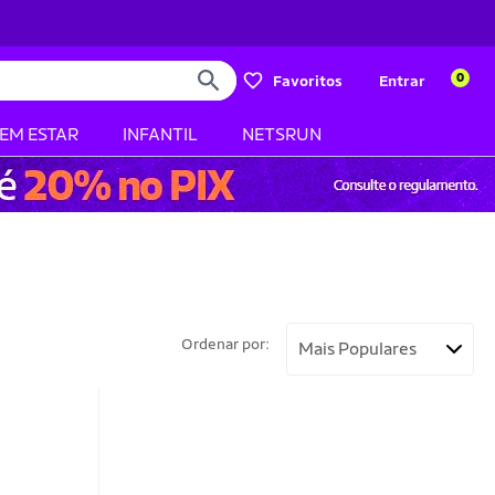
0
Favoritos
Entrar
BEM ESTAR
INFANTIL
NETSRUN
Ordenar por: