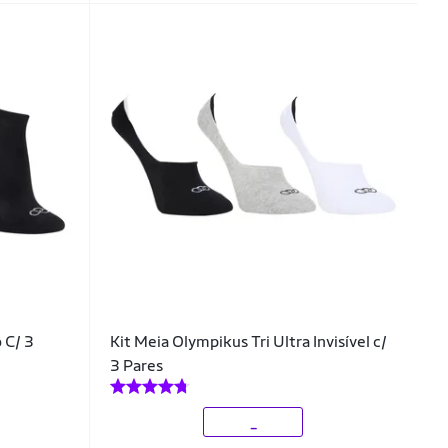
 C/ 3
Kit Meia Olympikus Tri Ultra Invisível c/
3 Pares
_