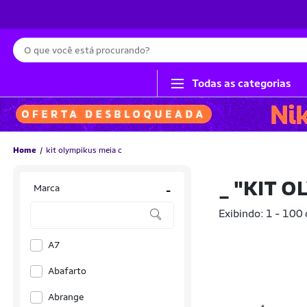
Busca
Todas as categorias
Home
kit olympikus meia c
_
"KIT O
Marca
-
Exibindo: 1 - 100
A7
Abafarto
Abrange