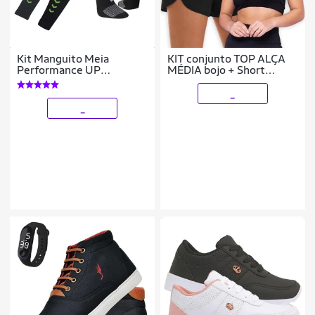
Kit Manguito Meia
KIT conjunto TOP ALÇA
Performance UP
MÉDIA bojo + Short
Poliamida Corrida
TACTEL FEMININO
Academia
_
Cor:;Tamanho:GG;Gênero:Fe
_