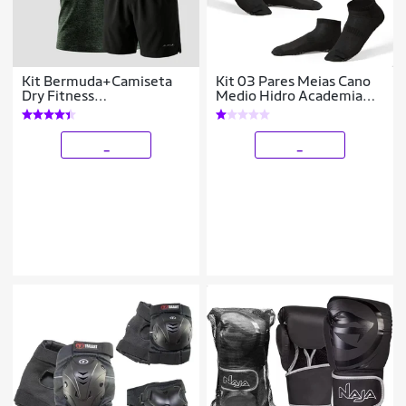
Kit Bermuda+Camiseta
Kit 03 Pares Meias Cano
Dry Fitness
Medio Hidro Academia
Academia Alpha
Pilates com
Antiderrapante e
Impermeavel
_
_