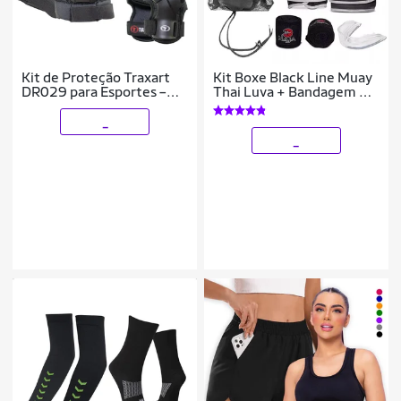
Kit de Proteção Traxart
Kit Boxe Black Line Muay
DR029 para Esportes –
Thai Luva + Bandagem +
Cotoveleiras, Joelheiras e
Bucal - Naja
Munhequeiras Ajustáveis
_
_