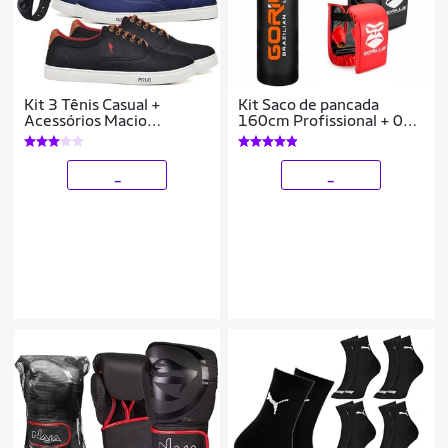
Kit 3 Tênis Casual +
Kit Saco de pancada
Acessórios Macio
160cm Profissional + 02
Confortável Dia a Dia
Pares de Luva Bate Saco
Gorilla Boxe Muay Thay
Luta
_
_