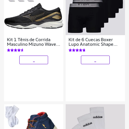
Kit 1 Tênis de Corrida
Kit de 6 Cuecas Boxer
Masculino Mizuno Wave
Lupo Anatomic Shape
Falcon 5 e 3 Pares de
Preta e Cinza
Meia Cano Médio
_
_