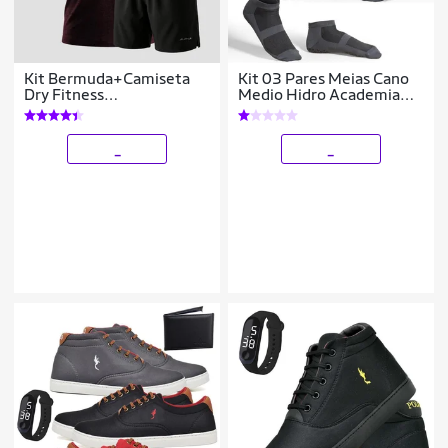
Kit Bermuda+Camiseta
Kit 03 Pares Meias Cano
Dry Fitness
Medio Hidro Academia
Academia Alpha
Pilates com
Antiderrapante e
Impermeavel
_
_