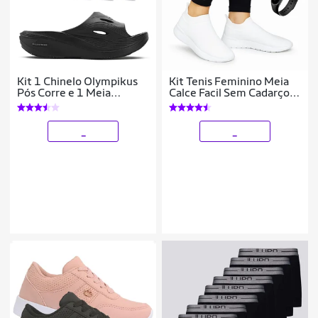
Kit 1 Chinelo Olympikus
Kit Tenis Feminino Meia
Pós Corre e 1 Meia
Calce Facil Sem Cadarço
Olympikus Cano Médio 3
Leve e Confortavel com
Pares
Relógio
_
_