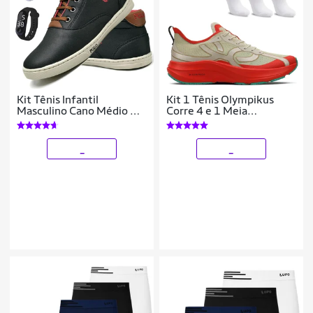
Kit Tênis Infantil
Kit 1 Tênis Olympikus
Masculino Cano Médio +
Corre 4 e 1 Meia
Relógio + Meia
Olympikus Cano Médio c/
3 Pares
_
_