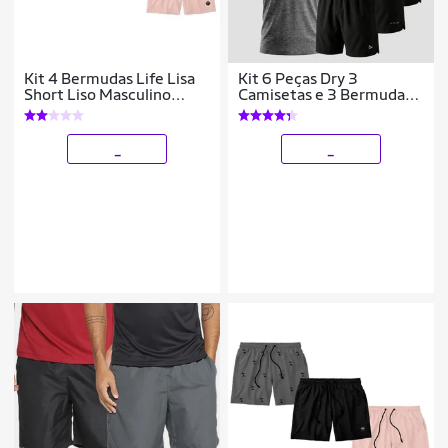
Kit 4 Bermudas Life Lisa
Kit 6 Peças Dry 3
Short Liso Masculino
Camisetas e 3 Bermudas
Básico Mauricinho Tactel
Alpha
- Azul+Rosa
_
_