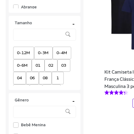
Abrange
ABSOLUT NUTRITION
Tamanho
-
Absolute
Acte Sports
Activitta
0-12M
0-3M
0-4M
Adidas
0-6M
01
02
03
Kit Camiseta 
Ahead Sports
04
06
08
1
França Cláss
Masculina 3 p
AL7 Store
1.50
10
10 oz
All Boy
Gênero
-
10-12A
100
105
Allto Styllo
10A
11
110
115
Alpha CO
Bebê Menina
12
12 M
12 oz
Amgk