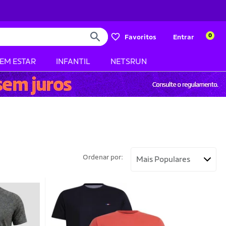
0
Favoritos
Entrar
BEM ESTAR
INFANTIL
NETSRUN
Ordenar por: