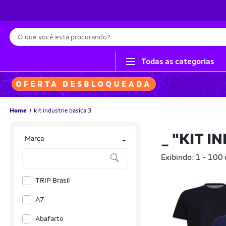
Busca
Todas as categorias
Home
kit industrie basica 3
_
"KIT I
Marca
-
Exibindo: 1 - 100
TRIP Brasil
A7
Abafarto