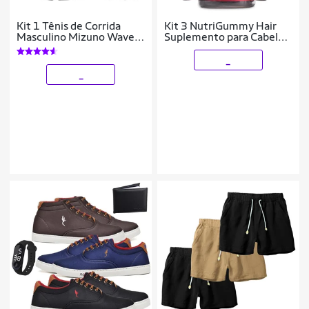
Kit 1 Tênis de Corrida
Kit 3 NutriGummy Hair
Masculino Mizuno Wave
Suplemento para Cabelo
Falcon 5 e 3 Pares de
Pele & Unha
Meia Cano Médio
_
_