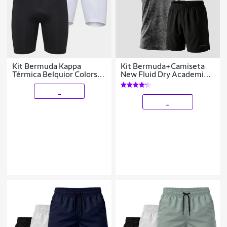
Kit Bermuda Kappa
Kit Bermuda+Camiseta
Térmica Belquior Colors
New Fluid Dry Academia
UV C/2 Masculina
Alpha
_
_