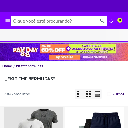
Busca
0
Home
kit fmf bermudas
_
"KIT FMF BERMUDAS"
2986 produtos
Filtros