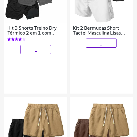
Kit 3 Shorts Treino Dry
Kit 2 Bermudas Short
Térmico 2 em 1 com
Tactel Masculina Lisas
Bolso para Cel. e Porta-
com Bolsos e Ajuste na
Toalha Calção Fitness
Cintura
_
Academia
_