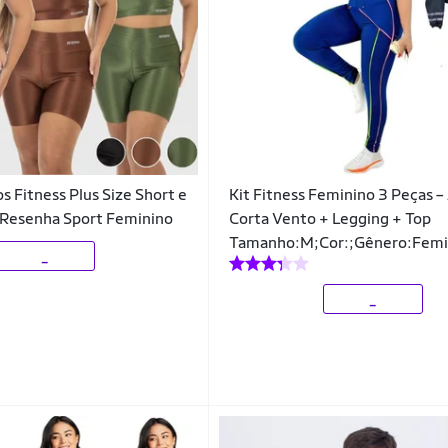
s Fitness Plus Size Short e
Kit Fitness Feminino 3 Peças –
 Resenha Sport Feminino
Corta Vento + Legging + Top
Tamanho:M;Cor:;Gênero:Femi
_
_