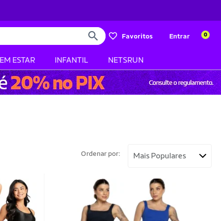
0
Favoritos
Entrar
BEM ESTAR
INFANTIL
NETSRUN
Ordenar por: