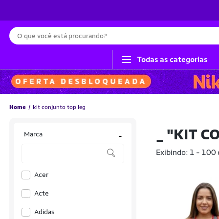
Busca
Todas as categorias
Home
kit conjunto top leg
_
"KIT C
Marca
-
Exibindo: 1 - 100
Acer
Acte
Adidas