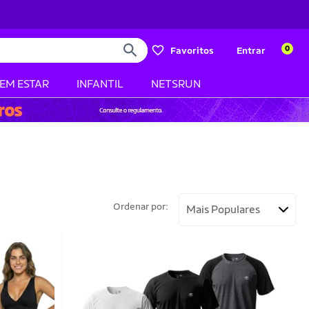
0
Favoritos
Entrar
BEM ESTAR
INFANTIL
NETSRUN
Ordenar por: