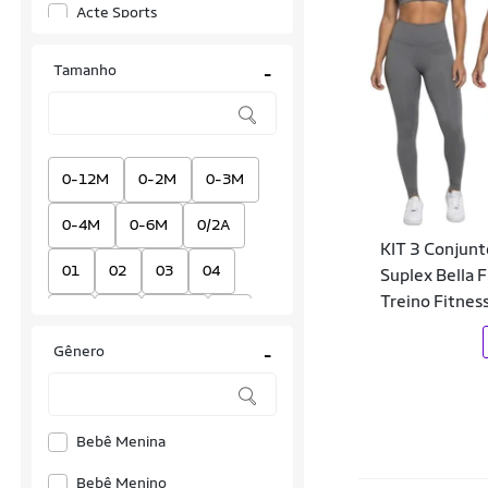
Acte Sports
Activitta
Tamanho
-
Adidas
Ahead Sports
Alakazoo
0-12M
0-2M
0-3M
All Boy
0-4M
0-6M
0/2A
KIT 3 Conjunt
Allto Styllo
01
02
03
04
Suplex Bella 
Treino Fitnes
Alpha CO
06
08
08 oz
1
Amgk
Gênero
-
1.50
10
10 oz
AMX
10-12A
100
105
Amós Active
Bebê Menina
10A
11/12A
110
ANERS
Bebê Menino