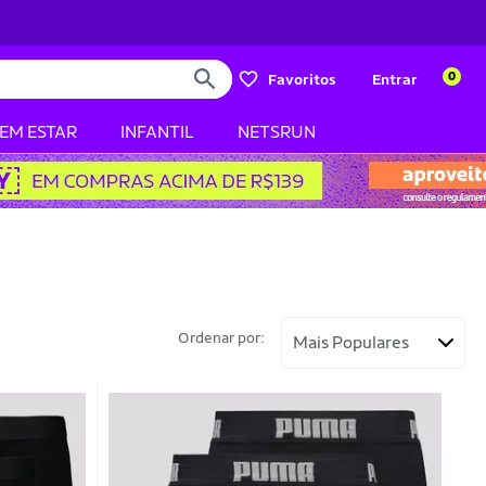
0
Favoritos
Entrar
BEM ESTAR
INFANTIL
NETSRUN
Ordenar por: