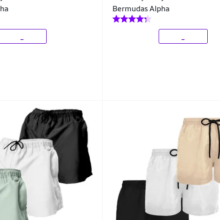
pha
Bermudas Alpha
_
_