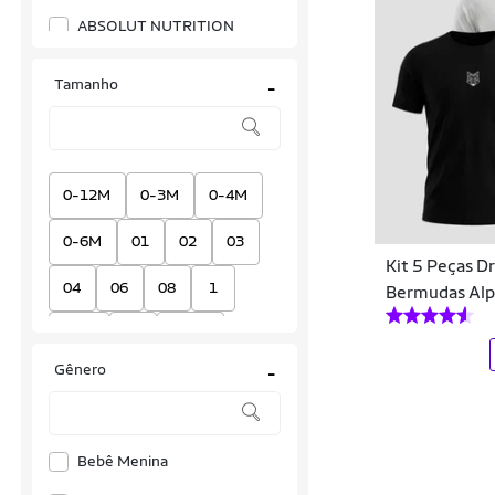
ABSOLUT NUTRITION
Absolute
Tamanho
-
Acte Sports
Activitta
Adidas
0-12M
0-3M
0-4M
Ahead Sports
0-6M
01
02
03
Kit 5 Peças D
AL7 Store
04
06
08
1
Bermudas Al
All Boy
1.50
10
10 oz
Allto Styllo
Gênero
-
10-12A
100
105
Alpha CO
10A
110
115
12
Altomax
Bebê Menina
12 M
12 oz
12/14A
Amgk