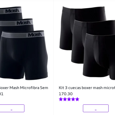
Boxer Mash Microfibra Sem
Kit 3 cuecas boxer mash micro
01
170.30
_
_