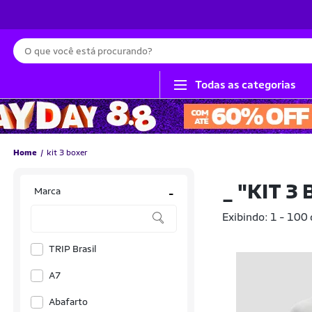
Busca
Todas as categorias
Home
kit 3 boxer
_
"KIT 3
Marca
-
Exibindo: 1 - 100
TRIP Brasil
A7
Abafarto